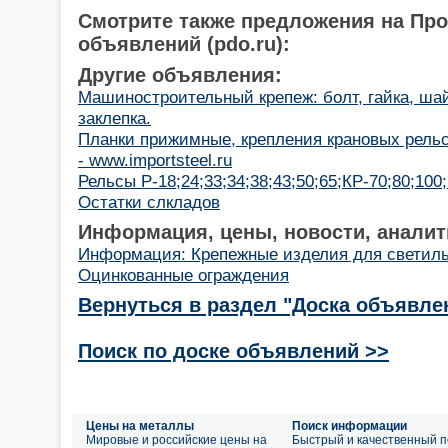
Смотрите также предложения на Пр
объявлений (pdo.ru):
Другие объявления:
Машиностроительный крепеж: болт, гайка, ша
заклепка.
Планки прижимные, крепления крановых рельс 
- www.importsteel.ru
Рельсы Р-18;24;33;34;38;43;50;65;КР-70;80;100
Остатки слкладов
Информация, цены, новости, аналит
Информация: Крепежные изделия для светил
Оцинкованные ограждения
Вернуться в раздел "Доска объявле
Поиск по доске объявлений >>
Цены на металлы
Поиск информации
Мировые и российские цены на
Быстрый и качественный п