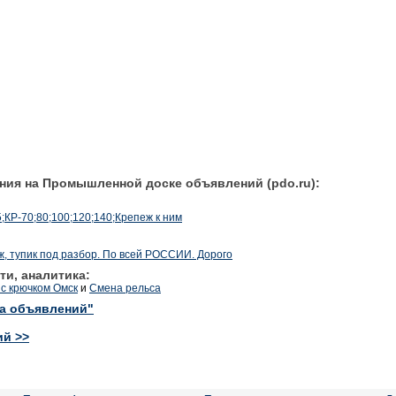
ния на Промышленной доске объявлений (pdo.ru):
5;КР-70;80;100;120;140;Крепеж к ним
, тупик под разбор. По всей РОССИИ. Дорого
ти, аналитика:
с крючком Омск
и
Смена рельса
ка объявлений"
ий >>