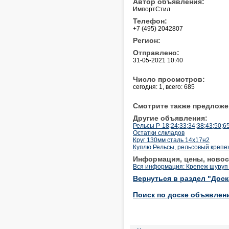
Автор объявления:
ИмпортСтил
Телефон:
+7 (495) 2042807
Регион:
Отправлено:
31-05-2021 10:40
Число просмотров:
сегодня: 1, всего: 685
Смотрите также предложе
Другие объявления:
Рельсы Р-18;24;33;34;38;43;50;6
Остатки слкладов
Круг 130мм сталь 14х17н2
Куплю Рельсы, рельсовый крепеж
Информация, цены, новос
Вся информация: Крепеж шуруп 
Вернуться в раздел "Дос
Поиск по доске объявлен