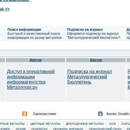
ий >>
Поиск информации
Подписка на журнал
Д
а
Быстрый и качественный поиск
Оформите подписку на журнал
П
информации по рынку металлов
"Металлургический бюллетень"!
п
Другое
Другое
Доступ к оперативной
Подписка на журнал
информации
Металлургический
информагентства
Бюллетень
Металлторг.ру
M
Одноклассники
Бизнес Онлайн
|
|
|
|
ЕРНЫЕ МЕТАЛЛЫ
ЦВЕТНЫЕ МЕТАЛЛЫ
ДРАГОЦЕННЫЕ МЕТАЛЛЫ
ЛОМ
CЫРЬ
|
|
|
|
|
НОМЕР
АРХИВ
ПОДПИСКА
ПРОФИЛЬ ЖУРНАЛА
ТЕМАТИЧЕСКИЙ ПЛАН
Р