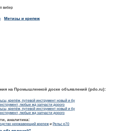
п вибер
ы
Метизы и крепеж
ния на Промышленной доске объявлений (pdo.ru):
ьсы, крепёж, путевой инструмент новый и бу
инструмент, любые жд запчасти дорого
ьсы, крепёж, путевой инструмент новый и бу
инструмент, любые жд запчасти дорого
ти, аналитика:
водство нержавеющий крепеж
и
Рельс р70
ка объявлений"