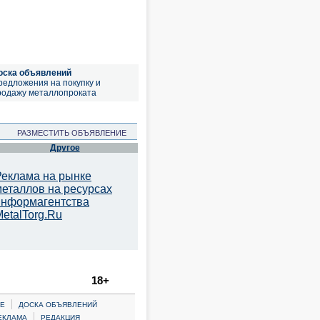
оска объявлений
редложения на покупку и
родажу металлопроката
РАЗМЕСТИТЬ ОБЪЯВЛЕНИЕ
Другое
Реклама на рынке
металлов на ресурсах
информагентства
etalTorg.Ru
18+
|
Е
ДОСКА ОБЪЯВЛЕНИЙ
|
ЕКЛАМА
РЕДАКЦИЯ