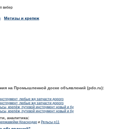
п вибер
ы
Метизы и крепеж
ния на Промышленной доске объявлений (pdo.ru):
инструмент, любые жд запчасти дорого
инструмент, любые жд запчасти дорого
ьсы, крепёж, путевой инструмент новый и бу
ьсы, крепёж, путевой инструмент новый и бу
ти, аналитика:
 нержавейки Краснодар
и
Рельсы р11
ка объявлений"