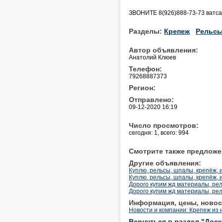
ЗВОНИТЕ 8(926)888-73-73 ватса
Разделы:
Крепеж
Рельс
Автор объявления:
Анатолий Клюев
Телефон:
79268887373
Регион:
Отправлено:
09-12-2020 16:19
Число просмотров:
сегодня: 1, всего: 994
Смотрите также предложе
Другие объявления:
Куплю, рельсы, шпалы, крепёж, 
Куплю, рельсы, шпалы, крепёж, 
Дорого купим жд материалы, рел
Дорого купим жд материалы, рел
Информация, цены, новос
Новости и компании: Крепеж из
Вернуться в раздел "Дос