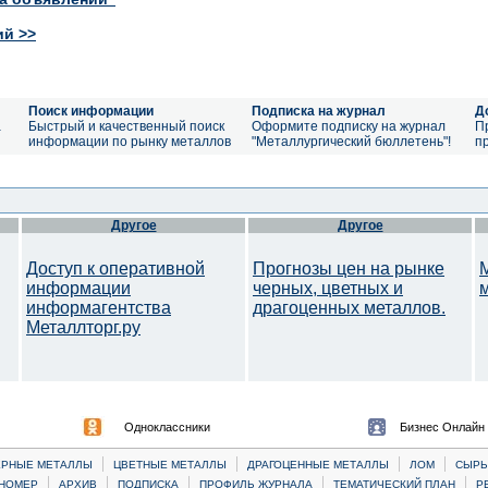
ий >>
Поиск информации
Подписка на журнал
Д
а
Быстрый и качественный поиск
Оформите подписку на журнал
П
информации по рынку металлов
"Металлургический бюллетень"!
п
Другое
Другое
Доступ к оперативной
Прогнозы цен на рынке
информации
черных, цветных и
информагентства
драгоценных металлов.
Металлторг.ру
Одноклассники
Бизнес Онлайн
|
|
|
|
ЕРНЫЕ МЕТАЛЛЫ
ЦВЕТНЫЕ МЕТАЛЛЫ
ДРАГОЦЕННЫЕ МЕТАЛЛЫ
ЛОМ
CЫРЬ
|
|
|
|
|
НОМЕР
АРХИВ
ПОДПИСКА
ПРОФИЛЬ ЖУРНАЛА
ТЕМАТИЧЕСКИЙ ПЛАН
Р