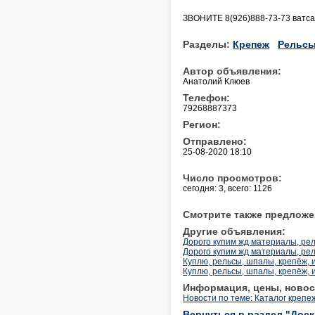
ЗВОНИТЕ 8(926)888-73-73 ватса
Разделы:
Крепеж
Рельс
Автор объявления:
Анатолий Клюев
Телефон:
79268887373
Регион:
Отправлено:
25-08-2020 18:10
Число просмотров:
сегодня: 3, всего: 1126
Смотрите также предложе
Другие объявления:
Дорого купим жд материалы, рел
Дорого купим жд материалы, рел
Куплю, рельсы, шпалы, крепёж, 
Куплю, рельсы, шпалы, крепёж, 
Информация, цены, новос
Новости по теме: Каталог креп
Вернуться в раздел "Дос