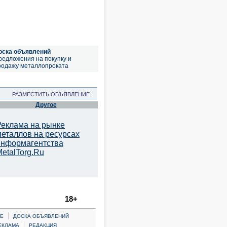
оска объявлений
редложения на покупку и
родажу металлопроката
РАЗМЕСТИТЬ ОБЪЯВЛЕНИЕ
Другое
Реклама на рынке
металлов на ресурсах
информагентства
etalTorg.Ru
18+
|
Е
ДОСКА ОБЪЯВЛЕНИЙ
|
ЕКЛАМА
РЕДАКЦИЯ