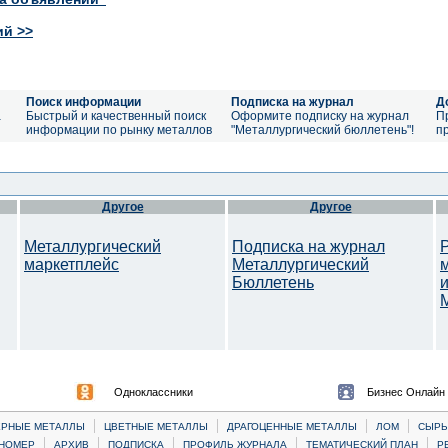
ий >>
Поиск информации
Подписка на журнал
Д
а
Быстрый и качественный поиск
Оформите подписку на журнал
П
информации по рынку металлов
"Металлургический бюллетень"!
п
Другое
Другое
Металлургический
Подписка на журнал
маркетплейс
Металлургический
Бюллетень
M
Одноклассники
Бизнес Онлайн
|
|
|
|
ЕРНЫЕ МЕТАЛЛЫ
ЦВЕТНЫЕ МЕТАЛЛЫ
ДРАГОЦЕННЫЕ МЕТАЛЛЫ
ЛОМ
CЫРЬ
|
|
|
|
|
НОМЕР
АРХИВ
ПОДПИСКА
ПРОФИЛЬ ЖУРНАЛА
ТЕМАТИЧЕСКИЙ ПЛАН
Р