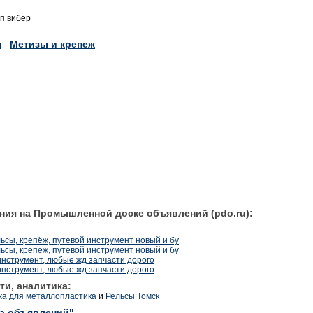
п вибер
ы
Метизы и крепеж
ния на Промышленной доске объявлений (pdo.ru):
ьсы, крепёж, путевой инструмент новый и бу
ьсы, крепёж, путевой инструмент новый и бу
инструмент, любые жд запчасти дорого
инструмент, любые жд запчасти дорого
ти, аналитика:
ежа для металлопластика
и
Рельсы Томск
ка объявлений"