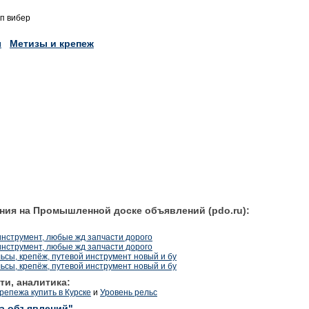
п вибер
ы
Метизы и крепеж
ния на Промышленной доске объявлений (pdo.ru):
инструмент, любые жд запчасти дорого
инструмент, любые жд запчасти дорого
ьсы, крепёж, путевой инструмент новый и бу
ьсы, крепёж, путевой инструмент новый и бу
ти, аналитика:
репежа купить в Курске
и
Уровень рельс
ка объявлений"