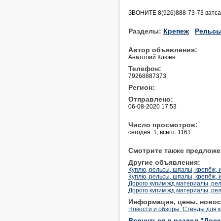
ЗВОНИТЕ 8(926)888-73-73 ватса
Разделы:
Крепеж
Рельс
Автор объявления:
Анатолий Клюев
Телефон:
79268887373
Регион:
Отправлено:
06-08-2020 17:53
Число просмотров:
сегодня: 1, всего: 1161
Смотрите также предложе
Другие объявления:
Куплю, рельсы, шпалы, крепёж, 
Куплю, рельсы, шпалы, крепёж, 
Дорого купим жд материалы, рел
Дорого купим жд материалы, рел
Информация, цены, новос
Новости и обзоры: Стенды для к
Вернуться в раздел "Дос