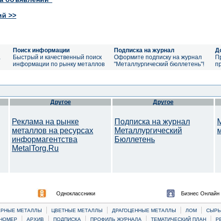
ий >>
Поиск информации
Подписка на журнал
Д
а
Быстрый и качественный поиск
Оформите подписку на журнал
П
информации по рынку металлов
"Металлургический бюллетень"!
п
Другое
Другое
Реклама на рынке
Подписка на журнал
металлов на ресурсах
Металлургический
информагентства
Бюллетень
MetalTorg.Ru
Одноклассники
Бизнес Онлайн
|
|
|
|
ЕРНЫЕ МЕТАЛЛЫ
ЦВЕТНЫЕ МЕТАЛЛЫ
ДРАГОЦЕННЫЕ МЕТАЛЛЫ
ЛОМ
CЫРЬ
|
|
|
|
|
НОМЕР
АРХИВ
ПОДПИСКА
ПРОФИЛЬ ЖУРНАЛА
ТЕМАТИЧЕСКИЙ ПЛАН
Р