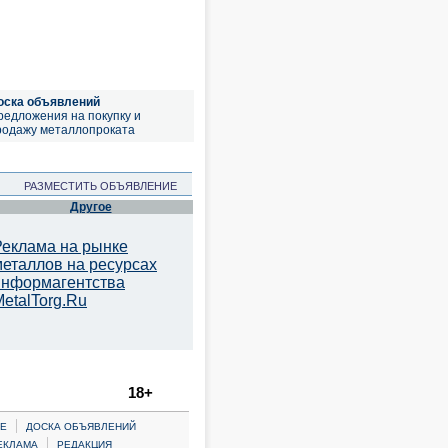
оска объявлений
редложения на покупку и
родажу металлопроката
РАЗМЕСТИТЬ ОБЪЯВЛЕНИЕ
Другое
Реклама на рынке
металлов на ресурсах
информагентства
etalTorg.Ru
18+
|
Е
ДОСКА ОБЪЯВЛЕНИЙ
|
ЕКЛАМА
РЕДАКЦИЯ