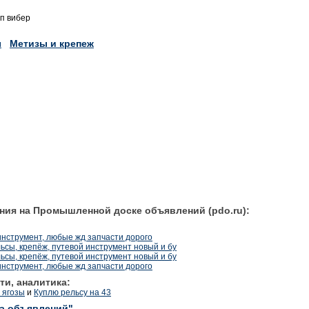
п вибер
ы
Метизы и крепеж
ния на Промышленной доске объявлений (pdo.ru):
инструмент, любые жд запчасти дорого
ьсы, крепёж, путевой инструмент новый и бу
ьсы, крепёж, путевой инструмент новый и бу
инструмент, любые жд запчасти дорого
ти, аналитика:
 ягозы
и
Куплю рельсу на 43
ка объявлений"