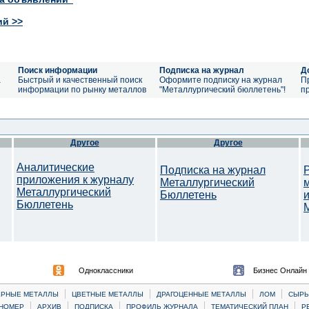
ий >>
Поиск информации
Подписка на журнал
Д
а
Быстрый и качественный поиск
Оформите подписку на журнал
П
информации по рынку металлов
"Металлургический бюллетень"!
п
Другое
Другое
Аналитические
Подписка на журнал
приложения к журналу
Металлургический
Металлургический
Бюллетень
Бюллетень
M
Одноклассники
Бизнес Онлайн
|
|
|
|
ЕРНЫЕ МЕТАЛЛЫ
ЦВЕТНЫЕ МЕТАЛЛЫ
ДРАГОЦЕННЫЕ МЕТАЛЛЫ
ЛОМ
CЫРЬ
|
|
|
|
|
НОМЕР
АРХИВ
ПОДПИСКА
ПРОФИЛЬ ЖУРНАЛА
ТЕМАТИЧЕСКИЙ ПЛАН
Р