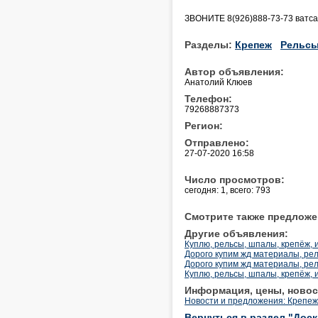
ЗВОНИТЕ 8(926)888-73-73 ватса
Разделы:
Крепеж
Рельс
Автор объявления:
Анатолий Клюев
Телефон:
79268887373
Регион:
Отправлено:
27-07-2020 16:58
Число просмотров:
сегодня: 1, всего: 793
Смотрите также предложе
Другие объявления:
Куплю, рельсы, шпалы, крепёж, 
Дорого купим жд материалы, рел
Дорого купим жд материалы, рел
Куплю, рельсы, шпалы, крепёж, 
Информация, цены, новос
Новости и предложения: Крепеж
Вернуться в раздел "Дос