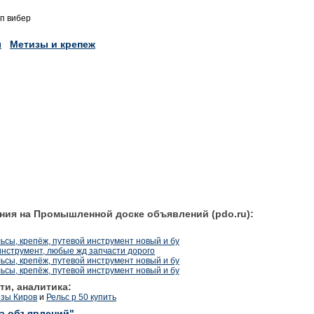
п вибер
ы
Метизы и крепеж
ния на Промышленной доске объявлений (pdo.ru):
ьсы, крепёж, путевой инструмент новый и бу
инструмент, любые жд запчасти дорого
ьсы, крепёж, путевой инструмент новый и бу
ьсы, крепёж, путевой инструмент новый и бу
ти, аналитика:
изы Киров
и
Рельс р 50 купить
ка объявлений"