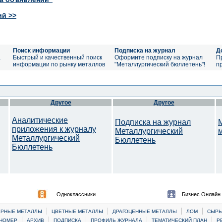
ий >>
Поиск информации
Подписка на журнал
Д
а
Быстрый и качественный поиск
Оформите подписку на журнал
П
информации по рынку металлов
"Металлургический бюллетень"!
п
Другое
Другое
Аналитические
Подписка на журнал
приложения к журналу
Металлургический
Металлургический
Бюллетень
Бюллетень
Одноклассники
Бизнес Онлайн
|
|
|
|
ЕРНЫЕ МЕТАЛЛЫ
ЦВЕТНЫЕ МЕТАЛЛЫ
ДРАГОЦЕННЫЕ МЕТАЛЛЫ
ЛОМ
CЫРЬ
|
|
|
|
|
НОМЕР
АРХИВ
ПОДПИСКА
ПРОФИЛЬ ЖУРНАЛА
ТЕМАТИЧЕСКИЙ ПЛАН
Р