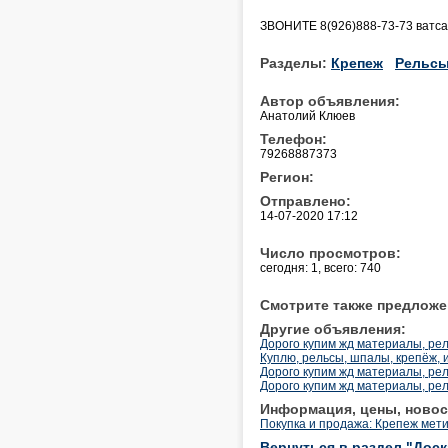
ЗВОНИТЕ 8(926)888-73-73 ватса
Разделы:
Крепеж
Рельс
Автор объявления:
Анатолий Клюев
Телефон:
79268887373
Регион:
Отправлено:
14-07-2020 17:12
Число просмотров:
сегодня: 1, всего: 740
Смотрите также предложе
Другие объявления:
Дорого купим жд материалы, рел
Куплю, рельсы, шпалы, крепёж, 
Дорого купим жд материалы, рел
Дорого купим жд материалы, рел
Информация, цены, новос
Покупка и продажа: Крепеж мет
Вернуться в раздел "Дос