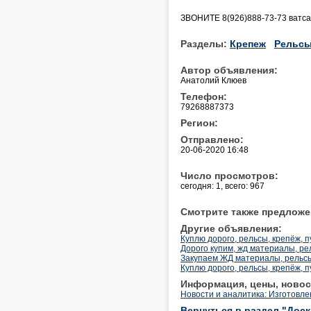
ЗВОНИТЕ 8(926)888-73-73 ватса
Разделы:
Крепеж
Рельс
Автор объявления:
Анатолий Клюев
Телефон:
79268887373
Регион:
Отправлено:
20-06-2020 16:48
Число просмотров:
сегодня: 1, всего: 967
Смотрите также предложе
Другие объявления:
Куплю дорого, рельсы, крепёж, п
Дорого купим, жд материалы, ре
Закупаем ЖД материалы, рельсы
Куплю дорого, рельсы, крепёж, п
Информация, цены, новос
Новости и аналитика: Изготовл
Вернуться в раздел "Дос