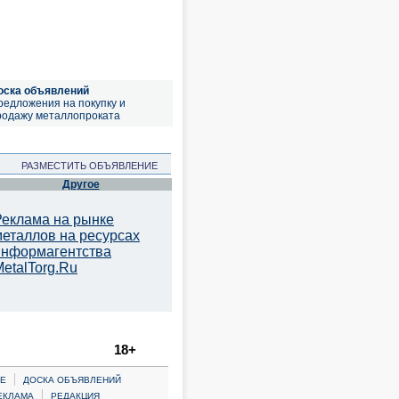
оска объявлений
редложения на покупку и
родажу металлопроката
РАЗМЕСТИТЬ ОБЪЯВЛЕНИЕ
Другое
Реклама на рынке
металлов на ресурсах
информагентства
etalTorg.Ru
18+
|
Е
ДОСКА ОБЪЯВЛЕНИЙ
|
ЕКЛАМА
РЕДАКЦИЯ