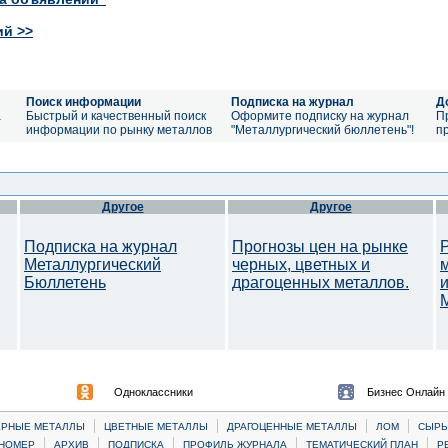
ий >>
Поиск информации
Подписка на журнал
Д
а
Быстрый и качественный поиск
Оформите подписку на журнал
П
информации по рынку металлов
"Металлургический бюллетень"!
п
Другое
Другое
Подписка на журнал
Прогнозы цен на рынке
Металлургический
черных, цветных и
Бюллетень
драгоценных металлов.
M
Одноклассники
Бизнес Онлайн
|
|
|
|
ЕРНЫЕ МЕТАЛЛЫ
ЦВЕТНЫЕ МЕТАЛЛЫ
ДРАГОЦЕННЫЕ МЕТАЛЛЫ
ЛОМ
CЫРЬ
|
|
|
|
|
НОМЕР
АРХИВ
ПОДПИСКА
ПРОФИЛЬ ЖУРНАЛА
ТЕМАТИЧЕСКИЙ ПЛАН
Р