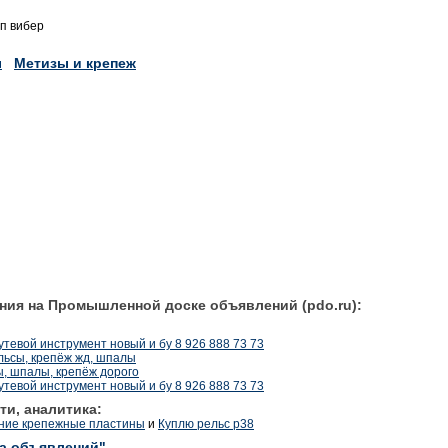
п вибер
ы
Метизы и крепеж
ния на Промышленной доске объявлений (pdo.ru):
утевой инструмент новый и бу 8 926 888 73 73
льсы, крепёж жд, шпалы
, шпалы, крепёж дорого
утевой инструмент новый и бу 8 926 888 73 73
ти, аналитика:
ение крепежные пластины
и
Куплю рельс р38
ка объявлений"