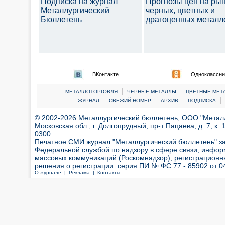
Подписка на журнал
Прогнозы цен на ры
Металлургический
черных, цветных и
Бюллетень
драгоценных металл
ВКонтакте
Одноклассни
|
|
МЕТАЛЛОТОРГОВЛЯ
ЧЕРНЫЕ МЕТАЛЛЫ
ЦВЕТНЫЕ МЕТ
|
|
|
|
ЖУРНАЛ
СВЕЖИЙ НОМЕР
АРХИВ
ПОДПИСКА
© 2002-2026 Металлургический бюллетень, ООО "Металлт
Московская обл., г. Долгопрудный, пр-т Пацаева, д. 7, к. 1
0300
Печатное СМИ журнал "Металлургический бюллетень" з
Федеральной службой по надзору в сфере связи, инфор
массовых коммуникаций (Роскомнадзор), регистрационн
решения о регистрации:
серия ПИ № ФС 77 - 85902 от 04
О журнале |
Реклама |
Контакты