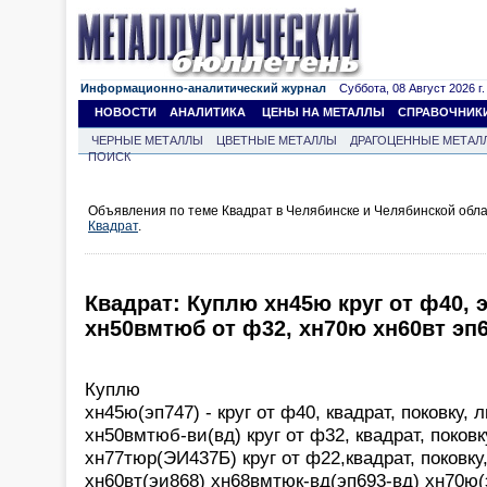
Информационно-аналитический журнал
Суббота, 08 Август 2026 г.
НОВОСТИ
АНАЛИТИКА
ЦЕНЫ НА МЕТАЛЛЫ
СПРАВОЧНИК
ЧЕРНЫЕ МЕТАЛЛЫ
ЦВЕТНЫЕ МЕТАЛЛЫ
ДРАГОЦЕННЫЕ МЕТАЛ
ПОИСК
Объявления по теме Квадрат в Челябинске и Челябинской обл
Квадрат
.
Квадрат: Куплю хн45ю круг от ф40, 
хн50вмтюб от ф32, хн70ю хн60вт эп
Куплю
хн45ю(эп747) - круг от ф40, квадрат, поковку, л
хн50вмтюб-ви(вд) круг от ф32, квадрат, поковк
хн77тюр(ЭИ437Б) круг от ф22,квадрат, поковку,
хн60вт(эи868) хн68вмтюк-вд(эп693-вд) хн70ю(