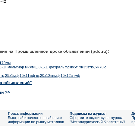
0-42
ния на Промышленной доске объявлений (pdo.ru):
 170мм
13-ш. мельхиор мнжмц30-1-1, фехраль х23ю5т, хн35втю, хн70ю.
-тр,25х1мф,15х11мф-ш,20х12внмф,15х12внмф
ка объявлений"
ий >>
Поиск информации
Подписка на журнал
Д
а
Быстрый и качественный поиск
Оформите подписку на журнал
П
информации по рынку металлов
"Металлургический бюллетень"!
п