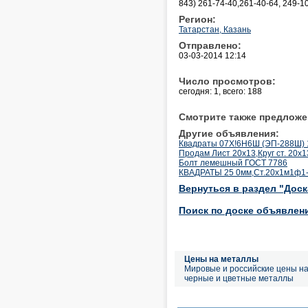
843) 261-74-40,261-40-64, 249-1
Регион:
Татарстан, Казань
Отправлено:
03-03-2014 12:14
Число просмотров:
сегодня: 1, всего: 188
Смотрите также предложе
Другие объявления:
Квадраты 07Х!6Н6Ш (ЭП-288Ш)
Продам Лист 20х13,Круг ст. 20х
Болт лемешный ГОСТ 7786
КВАДРАТЫ 25 0мм,Ст.20х1м1ф1
Вернуться в раздел "Дос
Поиск по доске объявлен
Цены на металлы
Мировые и российские цены н
черные и цветные металлы