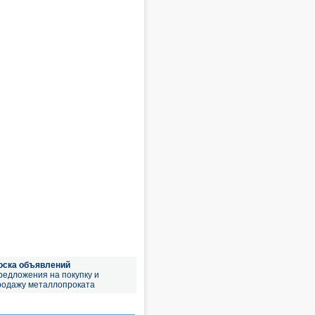
оска объявлений
редложения на покупку и
родажу металлопроката