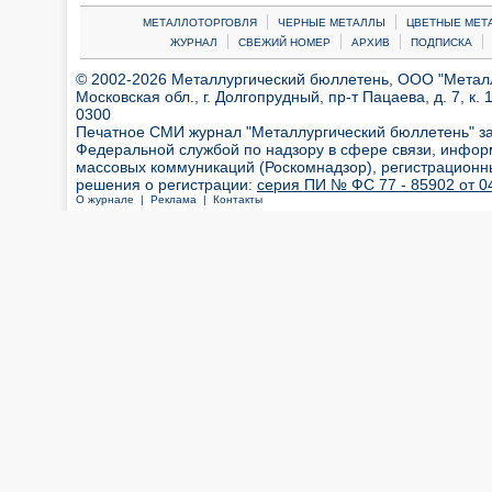
|
|
МЕТАЛЛОТОРГОВЛЯ
ЧЕРНЫЕ МЕТАЛЛЫ
ЦВЕТНЫЕ МЕТ
|
|
|
|
ЖУРНАЛ
СВЕЖИЙ НОМЕР
АРХИВ
ПОДПИСКА
© 2002-2026 Металлургический бюллетень, ООО "Металлт
Московская обл., г. Долгопрудный, пр-т Пацаева, д. 7, к. 1
0300
Печатное СМИ журнал "Металлургический бюллетень" з
Федеральной службой по надзору в сфере связи, инфор
массовых коммуникаций (Роскомнадзор), регистрационн
решения о регистрации:
серия ПИ № ФС 77 - 85902 от 04
О журнале |
Реклама |
Контакты