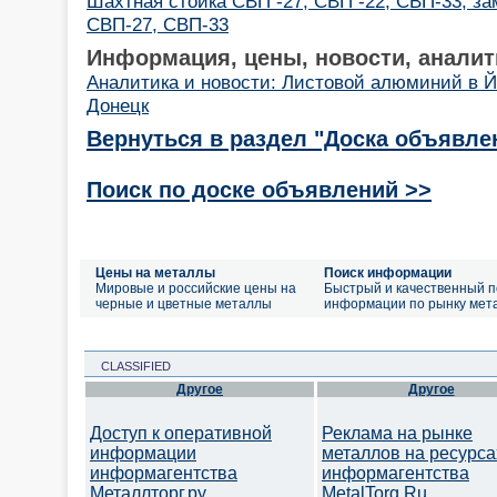
Шахтная стойка СВП -27, СВП -22, СВП-33, за
СВП-27, СВП-33
Информация, цены, новости, аналит
Аналитика и новости: Листовой алюминий в 
Донецк
Вернуться в раздел "Доска объявле
Поиск по доске объявлений >>
Цены на металлы
Поиск информации
Мировые и российские цены на
Быстрый и качественный п
черные и цветные металлы
информации по рынку мет
CLASSIFIED
Другое
Другое
Доступ к оперативной
Реклама на рынке
информации
металлов на ресурса
информагентства
информагентства
Металлторг.ру
MetalTorg.Ru