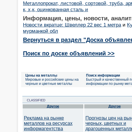
Металлопрокат, листовой, сортовой, труба, ар
к, х,к, оцинкованная сталь и
Информация, цены, новости, аналит
Новости вкратце: Швеллер 22 вес 1 метра
и
К
мурманкой обл
Вернуться в раздел "Доска объявле
Поиск по доске объявлений >>
Цены на металлы
Поиск информации
Мировые и российские цены на
Быстрый и качественный п
черные и цветные металлы
информации по рынку мет
CLASSIFIED
Другое
Другое
Реклама на рынке
Прогнозы цен на ры
металлов на ресурсах
черных, цветных и
информагентства
драгоценных металл