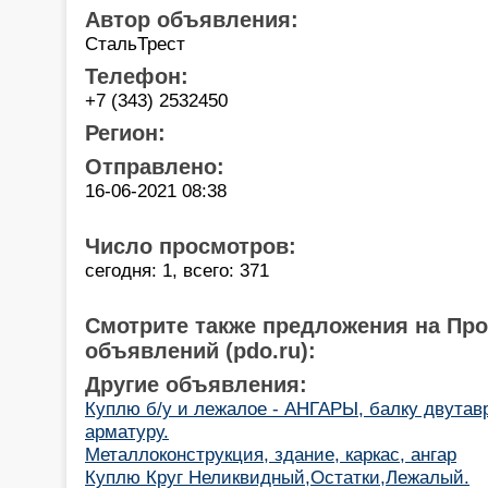
Автор объявления:
СтальТрест
Телефон:
+7 (343) 2532450
Регион:
Отправлено:
16-06-2021 08:38
Число просмотров:
сегодня: 1, всего: 371
Смотрите также предложения на Пр
объявлений (pdo.ru):
Другие объявления:
Куплю б/у и лежалое - АНГАРЫ, балку двутавр
арматуру.
Металлоконструкция, здание, каркас, ангар
Куплю Круг Неликвидный,Остатки,Лежалый.