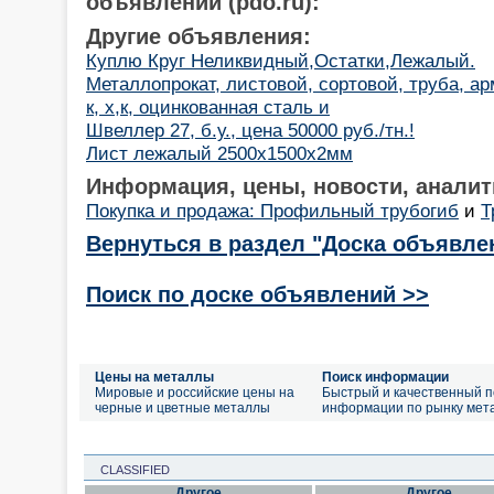
объявлений (pdo.ru):
Другие объявления:
Куплю Круг Неликвидный,Остатки,Лежалый.
Металлопрокат, листовой, сортовой, труба, ар
к, х,к, оцинкованная сталь и
Швеллер 27, б.у., цена 50000 руб./тн.!
Лист лежалый 2500х1500х2мм
Информация, цены, новости, аналит
Покупка и продажа: Профильный трубогиб
и
Т
Вернуться в раздел "Доска объявле
Поиск по доске объявлений >>
Цены на металлы
Поиск информации
Мировые и российские цены на
Быстрый и качественный п
черные и цветные металлы
информации по рынку мет
CLASSIFIED
Другое
Другое