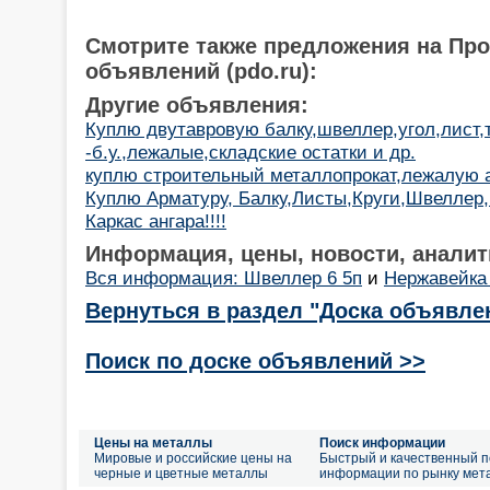
Смотрите также предложения на Пр
объявлений (pdo.ru):
Другие объявления:
Куплю двутавровую балку,швеллер,угол,лист,
-б.у.,лежалые,складские остатки и др.
куплю строительный металлопрокат,лежалую 
Куплю Арматуру, Балку,Листы,Круги,Швеллер,
Каркас ангара!!!!
Информация, цены, новости, аналит
Вся информация: Швеллер 6 5п
и
Нержавейка 
Вернуться в раздел "Доска объявле
Поиск по доске объявлений >>
Цены на металлы
Поиск информации
Мировые и российские цены на
Быстрый и качественный п
черные и цветные металлы
информации по рынку мет