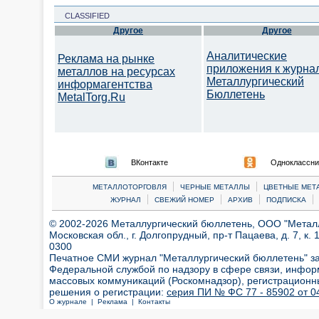
CLASSIFIED
Другое
Другое
Аналитические
Реклама на рынке
приложения к журна
металлов на ресурсах
Металлургический
информагентства
Бюллетень
MetalTorg.Ru
ВКонтакте
Одноклассни
|
|
МЕТАЛЛОТОРГОВЛЯ
ЧЕРНЫЕ МЕТАЛЛЫ
ЦВЕТНЫЕ МЕТ
|
|
|
|
ЖУРНАЛ
СВЕЖИЙ НОМЕР
АРХИВ
ПОДПИСКА
© 2002-2026 Металлургический бюллетень, ООО "Металлт
Московская обл., г. Долгопрудный, пр-т Пацаева, д. 7, к. 1
0300
Печатное СМИ журнал "Металлургический бюллетень" з
Федеральной службой по надзору в сфере связи, инфор
массовых коммуникаций (Роскомнадзор), регистрационн
решения о регистрации:
серия ПИ № ФС 77 - 85902 от 04
О журнале |
Реклама |
Контакты