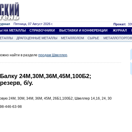
журнал
Пятница, 07 Август 2026 г.
Прокат:
339
Ы НА МЕТАЛЛЫ
СПРАВОЧНИКИ
ВЫСТАВКИ И КОНФЕРЕНЦИИ
ЖУРНАЛ
ЕТАЛЛЫ
ДРАГОЦЕННЫЕ МЕТАЛЛЫ
МЕТАЛЛОЛОМ
СЫРЬЕ
МЕТАЛЛОТОРГО
ожно найти в разделе
продам Швеллер
.
Балку 24М,30М,36М,45М,100Б2;
резерв, б/у.
овую 24М, 30М, 34М, 36М, 45М, 26Б1,100Б2, Швеллер 14,16, 24, 30
098-446-63-98