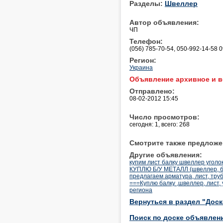
Разделы:
Швеллер
Автор объявления:
ЧП
Телефон:
(056) 785-70-54, 050-992-14-58 
Регион:
Украина
Объявление архивное и в
Отправлено:
08-02-2012 15:45
Число просмотров:
сегодня: 1, всего: 268
Смотрите также предложе
Другие объявления:
купим лист балку швеллер уголо
КУПЛЮ Б/У МЕТАЛЛ (швеллер, бал
предлагаем арматура, лист, тру
===Куплю балку ,швеллер, лист, 
региона
Вернуться в раздел "Дос
Поиск по доске объявлен