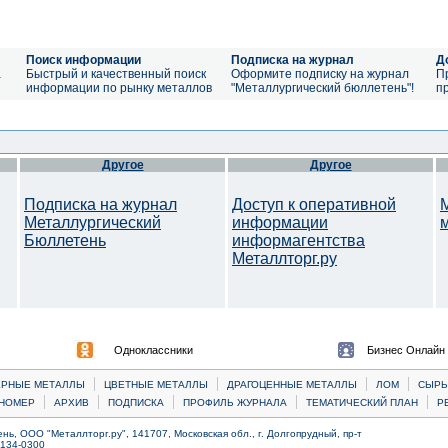
Поиск информации
Подписка на журнал
Д
а
Быстрый и качественный поиск
Оформите подписку на журнал
П
информации по рынку металлов
"Металлургический бюллетень"!
п
Другое
Другое
Подписка на журнал
Доступ к оперативной
Металлургический
информации
Бюллетень
информагентства
Металлторг.ру
Одноклассники
Бизнес Онлайн
|
|
|
|
ЕРНЫЕ МЕТАЛЛЫ
ЦВЕТНЫЕ МЕТАЛЛЫ
ДРАГОЦЕННЫЕ МЕТАЛЛЫ
ЛОМ
CЫРЬ
|
|
|
|
|
НОМЕР
АРХИВ
ПОДПИСКА
ПРОФИЛЬ ЖУРНАЛА
ТЕМАТИЧЕСКИЙ ПЛАН
Р
ь, ООО "Металлторг.ру", 141707, Московская обл., г. Долгопрудный, пр-т
) 134-0300