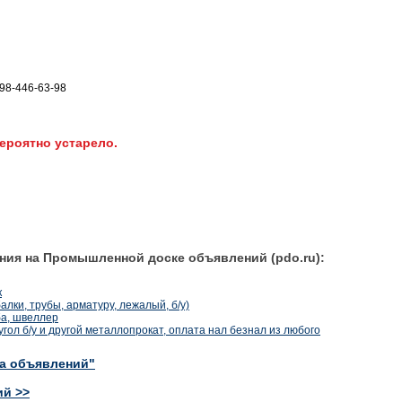
098-446-63-98
ероятно устарело.
ния на Промышленной доске объявлений (pdo.ru):
к
ки, трубы, арматуру, лежалый, б/у)
ба, швеллер
угол б/у и другой металлопрокат, оплата нал безнал из любого
ка объявлений"
ий >>