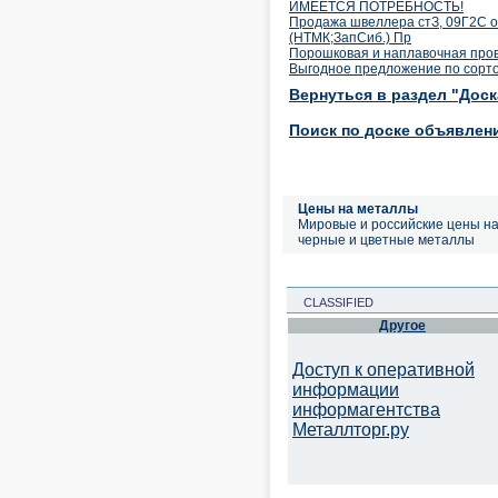
ИМЕЕТСЯ ПОТРЕБНОСТЬ!
Продажа швеллера стЗ, 09Г2С от
(НТМК;ЗапСиб.) Пр
Порошковая и наплавочная прово
Выгодное предложение по сорто
Вернуться в раздел "Дос
Поиск по доске объявлен
Цены на металлы
Мировые и российские цены н
черные и цветные металлы
CLASSIFIED
Другое
Доступ к оперативной
информации
информагентства
Металлторг.ру