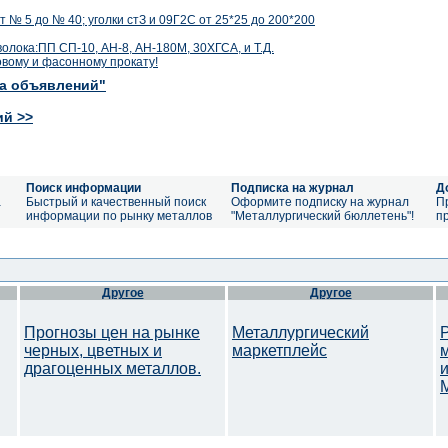
 № 5 до № 40; уголки стЗ и 09Г2С от 25*25 до 200*200
лока:ПП СП-10, АН-8, АН-180М, 30ХГСА, и Т.Д.
вому и фасонному прокату!
ка объявлений"
ий >>
Поиск информации
Подписка на журнал
Д
а
Быстрый и качественный поиск
Оформите подписку на журнал
П
информации по рынку металлов
"Металлургический бюллетень"!
п
Другое
Другое
Прогнозы цен на рынке
Металлургический
черных, цветных и
маркетплейс
драгоценных металлов.
M