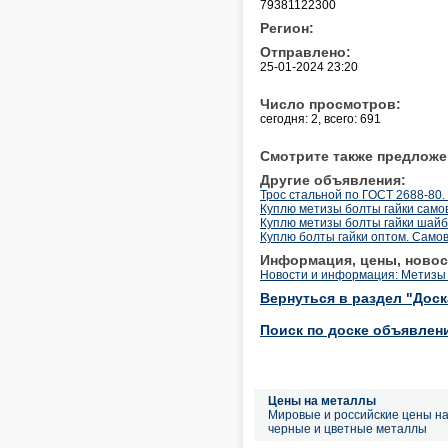
79381122300
Регион:
Отправлено:
25-01-2024 23:20
Число просмотров:
сегодня: 2, всего: 691
Смотрите также предложе
Другие объявления:
Трос стальной по ГОСТ 2688-80.
Куплю метизы болты гайки сам
Куплю метизы болты гайки шай
Куплю болты гайки оптом. Само
Информация, цены, новос
Новости и информация: Метизы 
Вернуться в раздел "Дос
Поиск по доске объявлен
Цены на металлы
Мировые и российские цены н
черные и цветные металлы