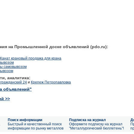
ния на Промышленной доске объявлений (pdo.ru):
 Канат крановый продажа для крана
овывозом
бы самовывозом
вывозом
ти, аналитика:
гражданский 24
и
Крепеж Петропавловка
ка объявлений"
ий >>
Поиск информации
Подписка на журнал
Д
а
Быстрый и качественный поиск
Оформите подписку на журнал
П
информации по рынку металлов
"Металлургический бюллетень"!
п