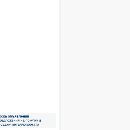
оска объявлений
редложения на покупку и
родажу металлопроката