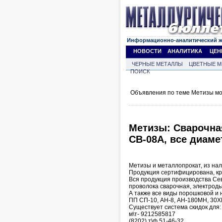
Информационно-аналитический 
НОВОСТИ
АНАЛИТИКА
ЦЕН
ЧЕРНЫЕ МЕТАЛЛЫ
ЦВЕТНЫЕ М
ПОИСК
Объявления по теме Метизы мо
Метизы: Cварочна
СВ-08А, все диам
Метизы и металлопрокат, из нал
Продукция сертифицирована, кр
Вся продукция производства Сев
проволока сварочная, электроды,
А также все виды порошковой и 
ПП СП-10, АН-8, АН-180МН, 30ХГ
Существует система скидок для:
м\т- 9212585817
(8202) т\ф 51-46-32