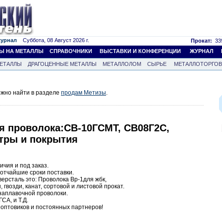
журнал
Суббота, 08 Август 2026 г.
Прокат:
339
Ы НА МЕТАЛЛЫ
СПРАВОЧНИКИ
ВЫСТАВКИ И КОНФЕРЕНЦИИ
ЖУРНАЛ
ЕТАЛЛЫ
ДРАГОЦЕННЫЕ МЕТАЛЛЫ
МЕТАЛЛОЛОМ
СЫРЬЕ
МЕТАЛЛОТОРГО
жно найти в разделе
продам Метизы
.
я проволока:СВ-10ГСМТ, СВ08Г2С,
етры и покрытия
ичия и под заказ.
отчайшие сроки поставки.
ерсталь это: Проволока Вр-1для жбк,
 гвозди, канат, сортовой и листовой прокат.
наплавочной проволоки.
СА, и Т.Д.
 оптовиков и постоянных партнеров!