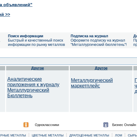
ка объявлений"
ий >>
Поиск информации
Подписка на журнал
Д
а
Быстрый и качественный поиск
Оформите подписку на журнал
П
информации по рынку металлов
"Металлургический бюллетень"!
п
Другое
Другое
Аналитические
Металлургический
приложения к журналу
маркетплейс
Металлургический
Бюллетень
Одноклассники
Бизнес Онлайн
|
|
|
|
ЕРНЫЕ МЕТАЛЛЫ
ЦВЕТНЫЕ МЕТАЛЛЫ
ДРАГОЦЕННЫЕ МЕТАЛЛЫ
ЛОМ
CЫРЬ