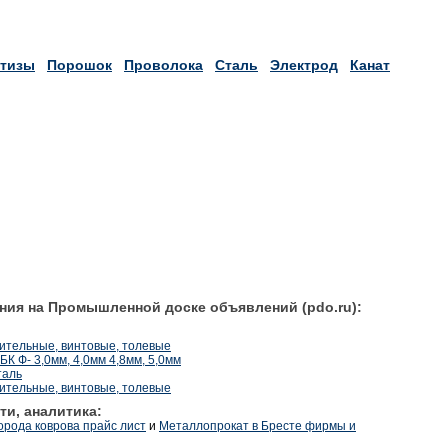
тизы
Порошок
Проволока
Сталь
Электрод
Канат
ния на Промышленной доске объявлений (pdo.ru):
оительные, винтовые, толевые
К Ф- 3,0мм, 4,0мм 4,8мм, 5,0мм
таль
оительные, винтовые, толевые
ти, аналитика:
орода коврова прайс лист
и
Металлопрокат в Бресте фирмы и