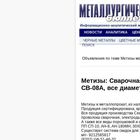
Информационно-аналитический 
НОВОСТИ
АНАЛИТИКА
ЦЕН
ЧЕРНЫЕ МЕТАЛЛЫ
ЦВЕТНЫЕ М
ПОИСК
Объявления по теме Метизы мо
Метизы: Cварочна
СВ-08А, все диам
Метизы и металлопрокат, из нал
Продукция сертифицирована, кр
Вся продукция производства Сев
проволока сварочная, электроды,
А также все виды порошковой и 
ПП СП-10, АН-8, АН-180МН, 30ХГ
Существует система скидок для:
м\т- 9212585817
(8202) т\ф 51-46-32