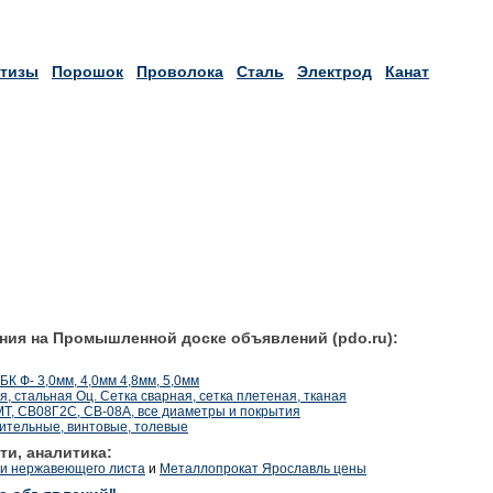
тизы
Порошок
Проволока
Сталь
Электрод
Канат
ния на Промышленной доске объявлений (pdo.ru):
К Ф- 3,0мм, 4,0мм 4,8мм, 5,0мм
, стальная Оц. Сетка сварная, сетка плетеная, тканая
Т, СВ08Г2С, СВ-08А, все диаметры и покрытия
оительные, винтовые, толевые
ти, аналитика:
и нержавеющего листа
и
Металлопрокат Ярославль цены