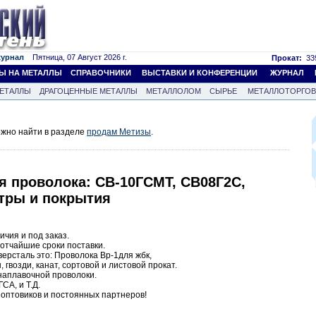
журнал
Пятница, 07 Август 2026 г.
Прокат:
339
Ы НА МЕТАЛЛЫ
СПРАВОЧНИКИ
ВЫСТАВКИ И КОНФЕРЕНЦИИ
ЖУРНАЛ
ЕТАЛЛЫ
ДРАГОЦЕННЫЕ МЕТАЛЛЫ
МЕТАЛЛОЛОМ
СЫРЬЕ
МЕТАЛЛОТОРГО
жно найти в разделе
продам Метизы
.
я проволока: СВ-10ГСМТ, СВ08Г2С,
етры и покрытия
ичия и под заказ.
отчайшие сроки поставки.
ерсталь это: Проволока Вр-1для жбк,
 гвозди, канат, сортовой и листовой прокат.
наплавочной проволоки.
СА, и Т.Д.
 оптовиков и постоянных партнеров!