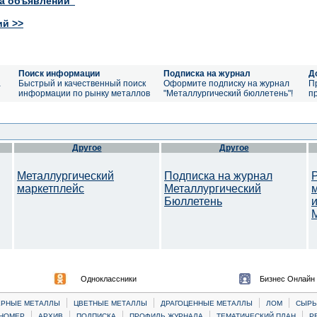
ка объявлений"
ий >>
Поиск информации
Подписка на журнал
Д
а
Быстрый и качественный поиск
Оформите подписку на журнал
П
информации по рынку металлов
"Металлургический бюллетень"!
п
Другое
Другое
Металлургический
Подписка на журнал
маркетплейс
Металлургический
Бюллетень
M
Одноклассники
Бизнес Онлайн
|
|
|
|
ЕРНЫЕ МЕТАЛЛЫ
ЦВЕТНЫЕ МЕТАЛЛЫ
ДРАГОЦЕННЫЕ МЕТАЛЛЫ
ЛОМ
CЫРЬ
|
|
|
|
|
НОМЕР
АРХИВ
ПОДПИСКА
ПРОФИЛЬ ЖУРНАЛА
ТЕМАТИЧЕСКИЙ ПЛАН
Р