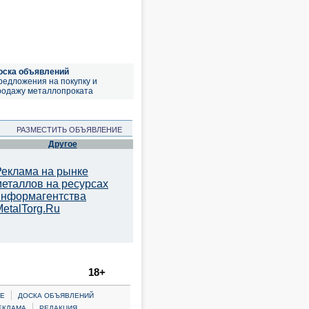
оска объявлений
редложения на покупку и
родажу металлопроката
РАЗМЕСТИТЬ ОБЪЯВЛЕНИЕ
Другое
Реклама на рынке
металлов на ресурсах
информагентства
etalTorg.Ru
18+
|
Е
ДОСКА ОБЪЯВЛЕНИЙ
|
ЕКЛАМА
РЕДАКЦИЯ