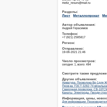
metiz_resurs@mail.ru
Разделы:
Лист
Металлопрокат
Ме
Автор объявления:
Андрей Герасимов
Телефон:
+7 (921) 2585817
Регион:
Отправлено:
19-06-2021 21:46
Число просмотров:
сегодня: 1, всего: 494
Смотрите также предложе
Другие объявления:
Арматура. Проволока Вр-1для ЖБ
Пров-ка. ГОСТ-3282-74 вязальная
Cварочная проволока: СВ-10ГСМ
Канаты. Электроды. Гвозди стр
Информация, цены, новос
Для информации: Производител