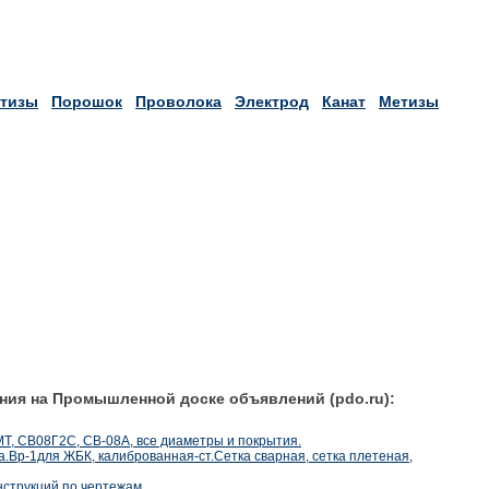
тизы
Порошок
Проволока
Электрод
Канат
Метизы
ния на Промышленной доске объявлений (pdo.ru):
Т, СВ08Г2С, СВ-08А, все диаметры и покрытия.
ка.Вр-1для ЖБК, калиброванная-ст.Сетка сварная, сетка плетеная,
нструкций по чертежам