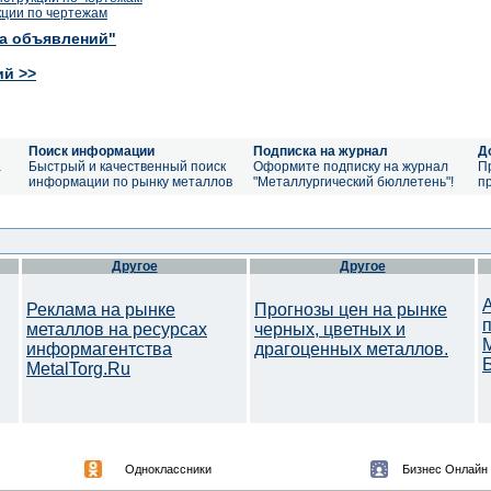
кции по чертежам
ка объявлений"
ий >>
Поиск информации
Подписка на журнал
Д
а
Быстрый и качественный поиск
Оформите подписку на журнал
П
информации по рынку металлов
"Металлургический бюллетень"!
п
Другое
Другое
Реклама на рынке
Прогнозы цен на рынке
металлов на ресурсах
черных, цветных и
информагентства
драгоценных металлов.
MetalTorg.Ru
Одноклассники
Бизнес Онлайн