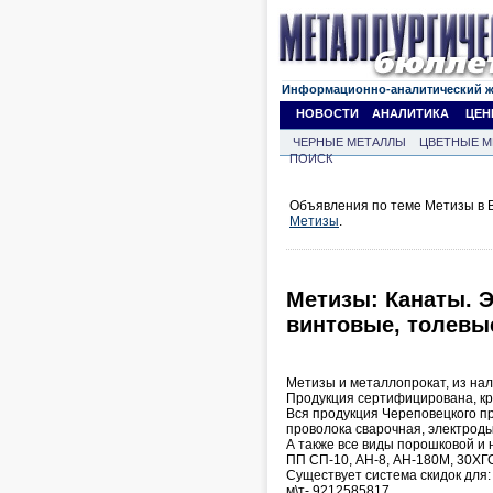
Информационно-аналитический 
НОВОСТИ
АНАЛИТИКА
ЦЕН
ЧЕРНЫЕ МЕТАЛЛЫ
ЦВЕТНЫЕ М
ПОИСК
Объявления по теме Метизы в В
Метизы
.
Метизы: Канаты. 
винтовые, толевы
Метизы и металлопрокат, из нал
Продукция сертифицирована, кр
Вся продукция Череповецкого пр
проволока сварочная, электроды,
А также все виды порошковой и 
ПП СП-10, АН-8, АН-180М, 30ХГСА
Существует система скидок для:
м\т- 9212585817