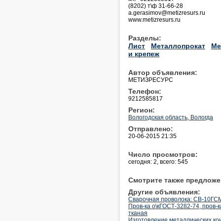
(8202) т\ф 31-66-28
a.gerasimov@metizresurs.ru
www.metizresurs.ru
Разделы:
Лист
Металлопрокат
Ме
и крепеж
Автор объявления:
МЕТИЗРЕСУРС
Телефон:
9212585817
Регион:
Вологодская область, Вологда
Отправлено:
20-06-2015 21:35
Число просмотров:
сегодня: 2, всего: 545
Смотрите также предложе
Другие объявления:
Cварочная проволока: СВ-10ГСМ
Пров-ка о\кГОСТ-3282-74, пров-
тканая
Изготовление металлических ко