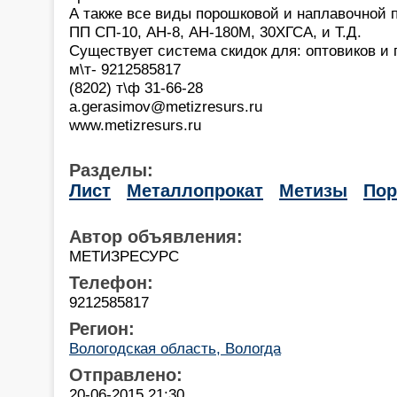
А также все виды порошковой и наплавочной 
ПП СП-10, АН-8, АН-180М, 30ХГСА, и Т.Д.
Существует система скидок для: оптовиков и 
м\т- 9212585817
(8202) т\ф 31-66-28
a.gerasimov@metizresurs.ru
www.metizresurs.ru
Разделы:
Лист
Металлопрокат
Метизы
По
Автор объявления:
МЕТИЗРЕСУРС
Телефон:
9212585817
Регион:
Вологодская область, Вологда
Отправлено:
20-06-2015 21:30