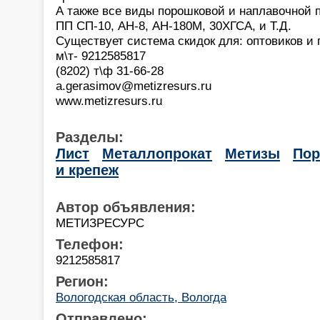
А также все виды порошковой и наплавочной 
ПП СП-10, АН-8, АН-180М, 30ХГСА, и Т.Д.
Существует система скидок для: оптовиков и 
м\т- 9212585817
(8202) т\ф 31-66-28
a.gerasimov@metizresurs.ru
www.metizresurs.ru
Разделы:
Лист
Металлопрокат
Метизы
По
и крепеж
Автор объявления:
МЕТИЗРЕСУРС
Телефон:
9212585817
Регион:
Вологодская область, Вологда
Отправлено: