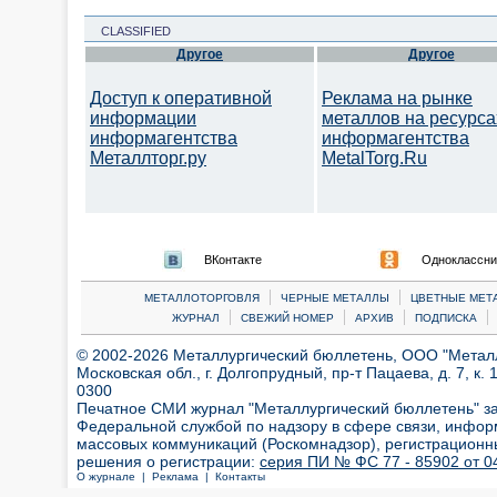
CLASSIFIED
Другое
Другое
Доступ к оперативной
Реклама на рынке
информации
металлов на ресурса
информагентства
информагентства
Металлторг.ру
MetalTorg.Ru
ВКонтакте
Одноклассни
|
|
МЕТАЛЛОТОРГОВЛЯ
ЧЕРНЫЕ МЕТАЛЛЫ
ЦВЕТНЫЕ МЕТ
|
|
|
|
ЖУРНАЛ
СВЕЖИЙ НОМЕР
АРХИВ
ПОДПИСКА
© 2002-2026 Металлургический бюллетень, ООО "Металлт
Московская обл., г. Долгопрудный, пр-т Пацаева, д. 7, к. 1
0300
Печатное СМИ журнал "Металлургический бюллетень" з
Федеральной службой по надзору в сфере связи, инфор
массовых коммуникаций (Роскомнадзор), регистрационн
решения о регистрации:
серия ПИ № ФС 77 - 85902 от 04
О журнале |
Реклама |
Контакты