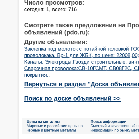
Число просмотров:
сегодня: 1, всего: 716
Смотрите также предложения на Пр
объявлений (pdo.ru):
Другие объявления:
Заклепка под молоток с потайной головкой ГО
проволокака. Вр-1 для ЖБК, по цене: 22008,00
Канаты. Электроды.Гвозди строительные, винт
Cварочная проволока:СВ-10ГСМТ, СВ08Г2С, С
покрытия,,
Вернуться в раздел "Доска объявле
Поиск по доске объявлений >>
Цены на металлы
Поиск информации
Мировые и российские цены на
Быстрый и качественный п
черные и цветные металлы
информации по рынку мет