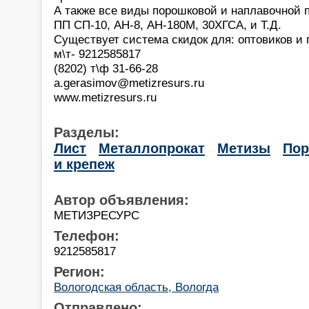
А также все виды порошковой и наплавочной 
ПП СП-10, АН-8, АН-180М, 30ХГСА, и Т.Д.
Существует система скидок для: оптовиков и 
м\т- 9212585817
(8202) т\ф 31-66-28
a.gerasimov@metizresurs.ru
www.metizresurs.ru
Разделы:
Лист
Металлопрокат
Метизы
По
и крепеж
Автор объявления:
МЕТИЗРЕСУРС
Телефон:
9212585817
Регион:
Вологодская область, Вологда
Отправлено: