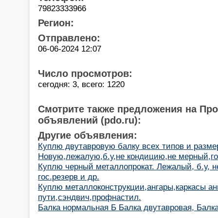
79823333966
Регион:
Отправлено:
06-06-2024 12:07
Число просмотров:
сегодня: 3, всего: 1220
Смотрите также предложения на Пр
объявлений (pdo.ru):
Другие объявления:
Куплю двутавровую балку всех типов и разме
Новую,лежалую,б.у,не кондицию,не мерный,го
Куплю черный металлопрокат. Лежалый, б.у, н
гос.резерв и др.
Куплю металлоконструкции,ангары,каркасы ан
пути,сэндвич,профнастил.
Балка нормальная Б Балка двутавровая, Балка