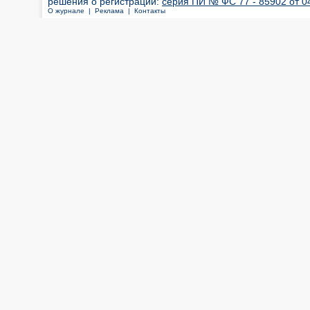
решения о регистрации:
серия ПИ № ФС 77 - 85902 от 04
О журнале |
Реклама |
Контакты