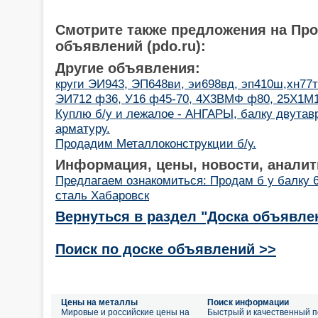
Смотрите также предложения на Пр
объявлений (pdo.ru):
Другие объявления:
круги ЭИ943, ЭП648ви, эи698вд, эп410ш,хн77т
ЭИ712 ф36, У16 ф45-70, 4Х3ВМФ ф80, 25Х1М
Куплю б/у и лежалое - АНГАРЫ, балку двутавр
арматуру.
Продадим Металлоконструкции б/у.
Информация, цены, новости, аналит
Предлагаем ознакомиться: Продам б у балку 
сталь Хабаровск
Вернуться в раздел "Доска объявле
Поиск по доске объявлений >>
Цены на металлы
Поиск информации
Мировые и российские цены на
Быстрый и качественный п