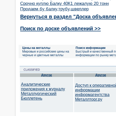
Срочно куплю Балку 40К1 лежалую 20 тонн
Продаем бу балку,трубу,швеллер
Вернуться в раздел "Доска объявле
Поиск по доске объявлений >>
Цены на металлы
Поиск информации
Мировые и российские цены на
Быстрый и качественный п
черные и цветные металлы
информации по рынку мет
CLASSIFIED
Другое
Другое
Аналитические
Доступ к оперативно
приложения к журналу
информации
Металлургический
информагентства
Бюллетень
Металлторг.ру