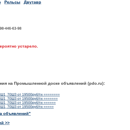
р
Рельсы
Двутавр
098-446-63-98
ероятно устарело.
ния на Промышленной доске объявлений (pdo.ru):
0Ш1, 70Ш3 от 19500руб/тн ========
0Ш1, 70Ш3 от 19500руб/тн =======
0Ш1, 70Ш3 от 19500руб/тн ======
0Ш1, 70Ш3 от 19500руб/тн =====
ка объявлений"
ий >>