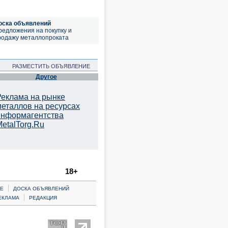
оска объявлений
редложения на покупку и
родажу металлопроката
РАЗМЕСТИТЬ ОБЪЯВЛЕНИЕ
Другое
Реклама на рынке
металлов на ресурсах
информагентства
etalTorg.Ru
18+
|
Е
ДОСКА ОБЪЯВЛЕНИЙ
|
ЕКЛАМА
РЕДАКЦИЯ