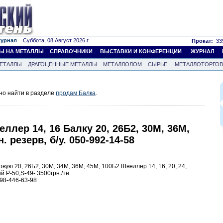
журнал
Суббота, 08 Август 2026 г.
Прокат:
339
Ы НА МЕТАЛЛЫ
СПРАВОЧНИКИ
ВЫСТАВКИ И КОНФЕРЕНЦИИ
ЖУРНАЛ
ЕТАЛЛЫ
ДРАГОЦЕННЫЕ МЕТАЛЛЫ
МЕТАЛЛОЛОМ
СЫРЬЕ
МЕТАЛЛОТОРГО
но найти в разделе
продам Балка
.
ллер 14, 16 Балку 20, 26Б2, 30М, 36М,
. резерв, б/у. 050-992-14-58
вую 20, 26Б2, 30М, 34М, 36М, 45М, 100Б2 Швеллер 14, 16, 20, 24,
ый Р-50,S-49- 3500грн./тн
098-446-63-98