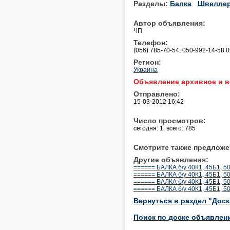
Разделы:
Балка
Швелле
Автор объявления:
ЧП
Телефон:
(056) 785-70-54, 050-992-14-58 
Регион:
Украина
Объявление архивное и в
Отправлено:
15-03-2012 16:42
Число просмотров:
сегодня: 1, всего: 785
Смотрите также предложе
Другие объявления:
====== БАЛКА б/у 40К1, 45Б1, 5
====== БАЛКА б/у 40К1, 45Б1, 5
====== БАЛКА б/у 40К1, 45Б1, 5
====== БАЛКА б/у 40К1, 45Б1, 5
Вернуться в раздел "Дос
Поиск по доске объявлен