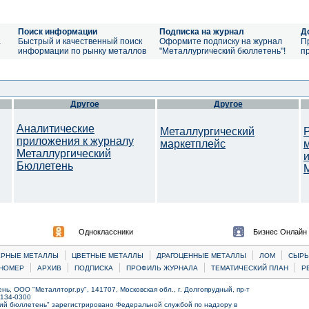
Поиск информации
Подписка на журнал
Д
а
Быстрый и качественный поиск
Оформите подписку на журнал
П
информации по рынку металлов
"Металлургический бюллетень"!
п
Другое
Другое
Аналитические
Металлургический
приложения к журналу
маркетплейс
Металлургический
Бюллетень
M
Одноклассники
Бизнес Онлайн
|
|
|
|
ЕРНЫЕ МЕТАЛЛЫ
ЦВЕТНЫЕ МЕТАЛЛЫ
ДРАГОЦЕННЫЕ МЕТАЛЛЫ
ЛОМ
CЫРЬ
|
|
|
|
|
НОМЕР
АРХИВ
ПОДПИСКА
ПРОФИЛЬ ЖУРНАЛА
ТЕМАТИЧЕСКИЙ ПЛАН
Р
ь, ООО "Металлторг.ру", 141707, Московская обл., г. Долгопрудный, пр-т
) 134-0300
ий бюллетень" зарегистрировано Федеральной службой по надзору в