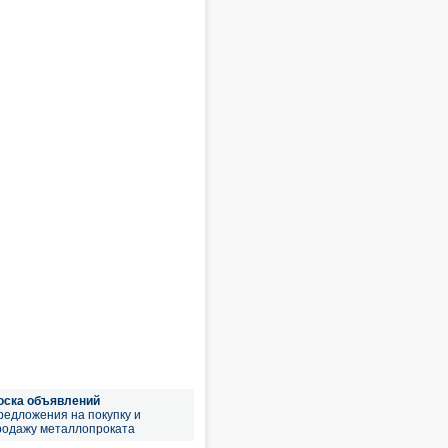
оска объявлений
редложения на покупку и
родажу металлопроката