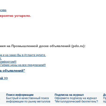
осква
ероятно устарело.
ния на Промышленной доске объявлений (pdo.ru):
 и на заказ Вы в Атланте купите.
т.
комфортом!!!
Гибкие цены на все предлагаем!!!
ка объявлений"
ий >>
Поиск информации
Подписка на журнал
Д
а
Быстрый и качественный поиск
Оформите подписку на журнал
П
информации по рынку металлов
"Металлургический бюллетень"!
п