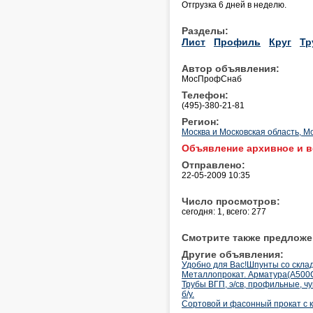
Отгрузка 6 дней в неделю.
Разделы:
Лист
Профиль
Круг
Тр
Автор объявления:
МосПрофСнаб
Телефон:
(495)-380-21-81
Регион:
Москва и Московская область, М
Объявление архивное и в
Отправлено:
22-05-2009 10:35
Число просмотров:
сегодня: 1, всего: 277
Смотрите также предложе
Другие объявления:
Удобно для Вас!Шпунты со склада
Металлопрокат. Арматура(А500С,
Трубы ВГП, э/св, профильные, ч
б/у.
Сортовой и фасонный прокат с 