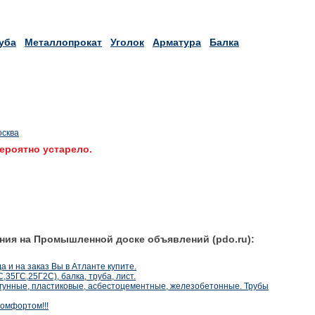
уба
Металлопрокат
Уголок
Арматура
Балка
осква
ероятно устарело.
ния на Промышленной доске объявлений (pdo.ru):
 и на заказ Вы в Атланте купите.
35ГС,25Г2С), балка, труба, лист.
угунные, пластиковые, асбестоцементные, железобетонные. Трубы
комфортом!!!