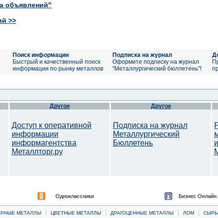
ка объявлений"
ий >>
Поиск информации
Подписка на журнал
Д
а
Быстрый и качественный поиск
Оформите подписку на журнал
П
информации по рынку металлов
"Металлургический бюллетень"!
п
Другое
Другое
Доступ к оперативной
Подписка на журнал
информации
Металлургический
информагентства
Бюллетень
Металлторг.ру
M
Одноклассники
Бизнес Онлайн
|
|
|
|
ЕРНЫЕ МЕТАЛЛЫ
ЦВЕТНЫЕ МЕТАЛЛЫ
ДРАГОЦЕННЫЕ МЕТАЛЛЫ
ЛОМ
CЫРЬ