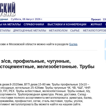
журнал
Суббота, 08 Август 2026 г.
Прокат:
339
Ы НА МЕТАЛЛЫ
СПРАВОЧНИКИ
ВЫСТАВКИ И КОНФЕРЕНЦИИ
ЖУРНАЛ
ЕТАЛЛЫ
ДРАГОЦЕННЫЕ МЕТАЛЛЫ
МЕТАЛЛОЛОМ
СЫРЬЕ
МЕТАЛЛОТОРГО
скве и Московской области можно найти в разделе
Балка
.
 э/св, профильные, чугунные,
естоцементные, железобетонные. Трубы
св диам.8-2020мм, ВГП диам.15-80 мм. Трубы профильные 10х10 –
 обсадные, котельные 25-426мм. Трубы чугунные ЧК, ЧВ, ЧШГ, ЧНР.
, ПП, РЕХ. Трубы асбестовые, железобетонные. Трубы новые, б/у,
сортименте. Трубопроводная арматура. Резка, доставка. Склад -
 поставки полного ассортимента металлопроката: арматура, балка,
нержавейка, профнастил, сетки, сталь листовая, трубы, уголок,
ртимент металлопроката Вы можете найти на нашем сайте.