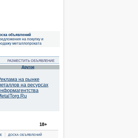
оска объявлений
редложения на покупку и
родажу металлопроката
РАЗМЕСТИТЬ ОБЪЯВЛЕНИЕ
Другое
Реклама на рынке
металлов на ресурсах
информагентства
etalTorg.Ru
18+
|
Е
ДОСКА ОБЪЯВЛЕНИЙ