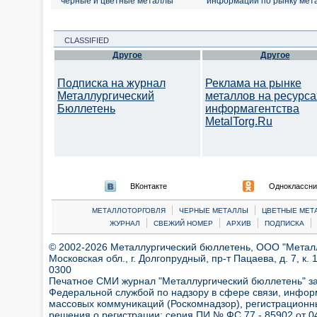
черные и цветные металлы
информации по рынку мет
CLASSIFIED
Другое
Другое
Подписка на журнал
Реклама на рынке
Металлургический
металлов на ресурса
Бюллетень
информагентства
MetalTorg.Ru
ВКонтакте
Одноклассни
|
|
МЕТАЛЛОТОРГОВЛЯ
ЧЕРНЫЕ МЕТАЛЛЫ
ЦВЕТНЫЕ МЕТ
|
|
|
|
ЖУРНАЛ
СВЕЖИЙ НОМЕР
АРХИВ
ПОДПИСКА
© 2002-2026 Металлургический бюллетень, ООО "Металлт
Московская обл., г. Долгопрудный, пр-т Пацаева, д. 7, к. 1
0300
Печатное СМИ журнал "Металлургический бюллетень" з
Федеральной службой по надзору в сфере связи, инфор
массовых коммуникаций (Роскомнадзор), регистрационн
решения о регистрации:
серия ПИ № ФС 77 - 85902 от 04