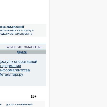
оска объявлений
редложения на покупку и
родажу металлопроката
РАЗМЕСТИТЬ ОБЪЯВЛЕНИЕ
Другое
Доступ к оперативной
информации
информагентства
Металлторг.ру
18+
|
Е
ДОСКА ОБЪЯВЛЕНИЙ