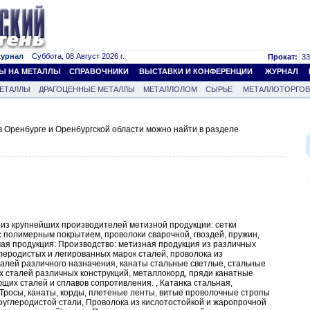
журнал
Суббота, 08 Август 2026 г.
Прокат:
33
Ы НА МЕТАЛЛЫ
СПРАВОЧНИКИ
ВЫСТАВКИ И КОНФЕРЕНЦИИ
ЖУРНАЛ
ЕТАЛЛЫ
ДРАГОЦЕННЫЕ МЕТАЛЛЫ
МЕТАЛЛОЛОМ
СЫРЬЕ
МЕТАЛЛОТОРГО
 Оренбурге и Оренбургской области можно найти в разделе
из крупнейших производителей метизной продукции: сетки
 с полимерным покрытием, проволоки сварочной, гвоздей, пружин,
ая продукция: Производство: метизная продукция из различных
 углеродистых и легированных марок сталей, проволока из
талей различного назначения, канаты стальные светлые, стальные
 сталей различных конструкций, металлокорд, пряди канатные
их сталей и сплавов сопротивления. , Катанка стальная,
 Тросы, канаты, корды, плетеные ленты, витые проволочные стропы
оуглеродистой стали, Проволока из кислотостойкой и жаропрочной