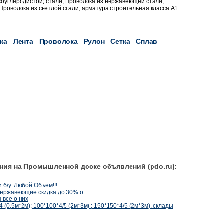
зкоуглеродистой) стали, Проволока из нержавеющей стали,
Проволока из светлой стали, арматура строительная класса А1
ка
Лента
Проволока
Рулон
Сетка
Сплав
ния на Промышленной доске объявлений (pdo.ru):
б/у. Любой Объем!!!
нержавеющие скидка до 30% о
все о них
 (0,5м*2м); 100*100*4/5 (2м*3м) ; 150*150*4/5 (2м*3м). склады