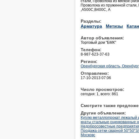
стали, Проволока из мягкой (ни
Проволока из пружинной стали, 
,А500С,В400С, А
Разделы:
Арматура
Метизы
Катан
Автор объявления:
Торговый дом "БМК"
Телефон:
8-987-623-37-63
Регион:
Оренбургская область, Оренбург
Отправлено:
17-10-2013 07:06
Число просмотров:
сегодня: 1, всего: 861
Смотрите также предложе
Другие объявления:
Куплю металлопрокат лежалый и 
кнаты стальные,оцинкованные 
Недобросовестные предприятия 
Продажа сетки сварной 50*50*3/4
Московс