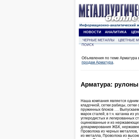
Информационно-аналитический 
НОВОСТИ
АНАЛИТИКА
ЦЕН
ЧЕРНЫЕ МЕТАЛЛЫ
ЦВЕТНЫЕ М
ПОИСК
Объявления по теме Арматура в
продам Арматура
.
Арматура: рулоны
Наша компания является одним 
кладочной, сетки рабицы, сетки
пружинных блоков …. Выпускаем
марок сталей, в т.ч. катанка из
углеродистых и легированных с
оцинкованные и из нержавеющих
дляармирования ЖБК, нержавеющ
Проволока из черных металлов,
из металла, Проволока из высок