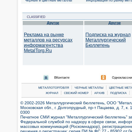
черные и цветные металлы
информации по рынку мет
CLASSIFIED
Другое
Другое
Реклама на рынке
Подписка на журнал
металлов на ресурсах
Металлургический
информагентства
Бюллетень
MetalTorg.Ru
ВКонтакте
Одноклассни
|
|
МЕТАЛЛОТОРГОВЛЯ
ЧЕРНЫЕ МЕТАЛЛЫ
ЦВЕТНЫЕ МЕТ
|
|
|
|
ЖУРНАЛ
СВЕЖИЙ НОМЕР
АРХИВ
ПОДПИСКА
© 2002-2026 Металлургический бюллетень, ООО "Металлт
Московская обл., г. Долгопрудный, пр-т Пацаева, д. 7, к. 1
0300
Печатное СМИ журнал "Металлургический бюллетень" з
Федеральной службой по надзору в сфере связи, инфор
массовых коммуникаций (Роскомнадзор), регистрационн
решения о регистрации:
серия ПИ № ФС 77 - 85902 от 04