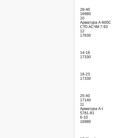
28-40
16980
10
Арматура А-600С
СТО АСЧМ 7-93
12
17630
14-16
17330
18-23
17330
25-40
17140
11
Арматура А-I
5781-81
6-10
16980