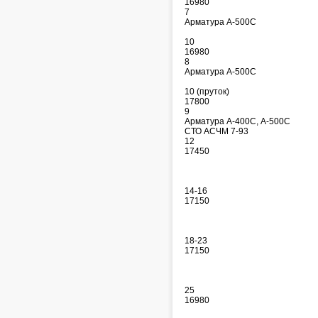
16980
7
Арматура А-500С
10
16980
8
Арматура А-500С
10 (пруток)
17800
9
Арматура А-400С, А-500С
СТО АСЧМ 7-93
12
17450
14-16
17150
18-23
17150
25
16980