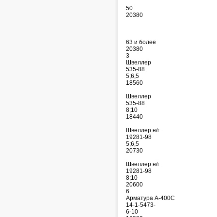
50
20380
63 и более
20380
3
Швеллер
535-88
5;6,5
18560
Швеллер
535-88
8;10
18440
Швеллер н/г
19281-98
5;6,5
20730
Швеллер н/г
19281-98
8;10
20600
6
Арматура А-400С
14-1-5473-
6-10