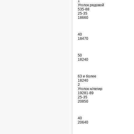
1
Уголок рядовой
535-88
25-35
18660
40
18470
50
18240
63 и более
18240
2
Уголок н/легир
19281-89
25-35
20850
40
20640