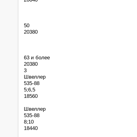
50
20380
63 и более
20380
3
Швеллер
535-88
5;6,5
18560
Швеллер
535-88
8;10
18440