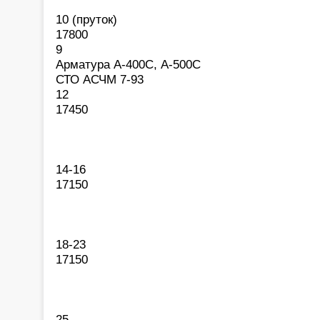
10 (пруток)
17800
9
Арматура А-400С, А-500С
СТО АСЧМ 7-93
12
17450
14-16
17150
18-23
17150
25