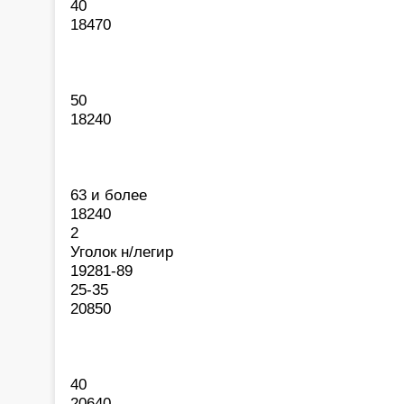
40
18470
50
18240
63 и более
18240
2
Уголок н/легир
19281-89
25-35
20850
40
20640