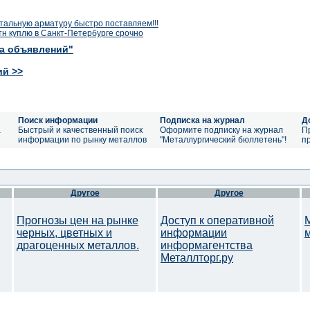
тальную арматуру быстро поставляем!!!
тн куплю в Санкт-Петербурге срочно
ка объявлений"
ий >>
Поиск информации
Подписка на журнал
Д
а
Быстрый и качественный поиск
Оформите подписку на журнал
П
информации по рынку металлов
"Металлургический бюллетень"!
п
Другое
Другое
Прогнозы цен на рынке
Доступ к оперативной
черных, цветных и
информации
драгоценных металлов.
информагентства
Металлторг.ру