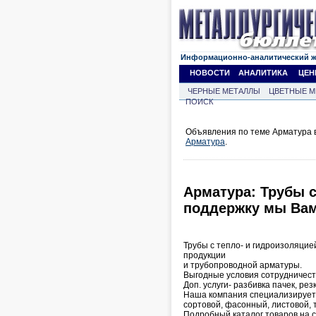
Информационно-аналитический 
НОВОСТИ
АНАЛИТИКА
ЦЕН
ЧЕРНЫЕ МЕТАЛЛЫ
ЦВЕТНЫЕ М
ПОИСК
Объявления по теме Арматура в
Арматура
.
Арматура: Трубы 
поддержку мы Вам
Трубы с тепло- и гидроизоляцие
продукции
и трубопроводной арматуры.
Выгодные условия сотрудничеств
Доп. услуги- разбивка пачек, резк
Наша компания специализируетс
сортовой, фасонный, листовой, 
Подробный каталог товаров на са