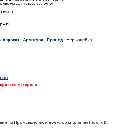
можно оставлять круглосуточно!
ы можете:
age=39
лопрокат
Арматура
Провод
Нержавейка
осква
ероятно устарело.
ния на Промышленной доске объявлений (pdo.ru):