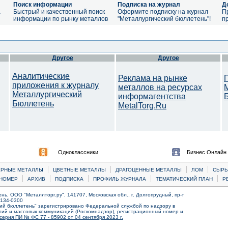
Поиск информации
Подписка на журнал
Д
а
Быстрый и качественный поиск
Оформите подписку на журнал
П
информации по рынку металлов
"Металлургический бюллетень"!
п
Другое
Другое
Аналитические
Реклама на рынке
приложения к журналу
металлов на ресурсах
Металлургический
информагентства
Бюллетень
MetalTorg.Ru
Одноклассники
Бизнес Онлайн
|
|
|
|
ЕРНЫЕ МЕТАЛЛЫ
ЦВЕТНЫЕ МЕТАЛЛЫ
ДРАГОЦЕННЫЕ МЕТАЛЛЫ
ЛОМ
CЫРЬ
|
|
|
|
|
НОМЕР
АРХИВ
ПОДПИСКА
ПРОФИЛЬ ЖУРНАЛА
ТЕМАТИЧЕСКИЙ ПЛАН
Р
ь, ООО "Металлторг.ру", 141707, Московская обл., г. Долгопрудный, пр-т
) 134-0300
ий бюллетень" зарегистрировано Федеральной службой по надзору в
ий и массовых коммуникаций (Роскомнадзор), регистрационный номер и
серия ПИ № ФС 77 - 85902 от 04 сентября 2023 г.