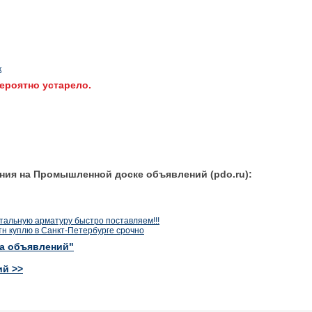
к
ероятно устарело.
ния на Промышленной доске объявлений (pdo.ru):
тальную арматуру быстро поставляем!!!
тн куплю в Санкт-Петербурге срочно
ка объявлений"
ий >>