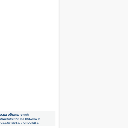
оска объявлений
редложения на покупку и
родажу металлопроката