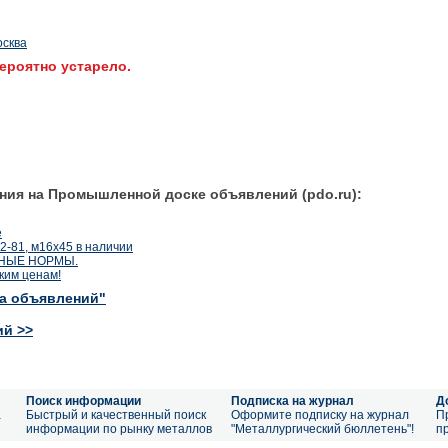
осква
ероятно устарело.
ния на Промышленной доске объявлений (pdo.ru):
е
2-81, м16х45 в наличии
ННЫЕ НОРМЫ.
ким ценам!
ка объявлений"
ий >>
Поиск информации
Подписка на журнал
Д
а
Быстрый и качественный поиск
Оформите подписку на журнал
П
информации по рынку металлов
"Металлургический бюллетень"!
п