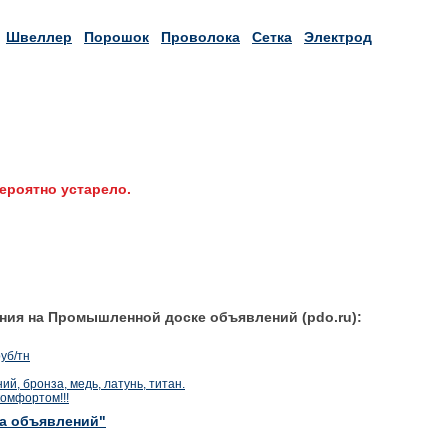
Швеллер
Порошок
Проволока
Сетка
Электрод
ероятно устарело.
ния на Промышленной доске объявлений (pdo.ru):
уб/тн
й, бронза, медь, латунь, титан.
комфортом!!!
ка объявлений"