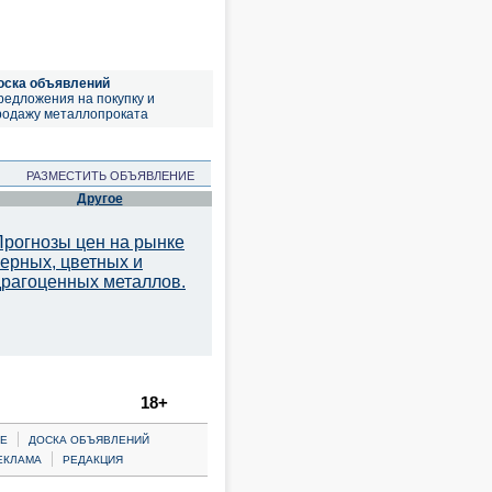
оска объявлений
редложения на покупку и
родажу металлопроката
РАЗМЕСТИТЬ ОБЪЯВЛЕНИЕ
Другое
Прогнозы цен на рынке
черных, цветных и
драгоценных металлов.
18+
|
Е
ДОСКА ОБЪЯВЛЕНИЙ
|
ЕКЛАМА
РЕДАКЦИЯ