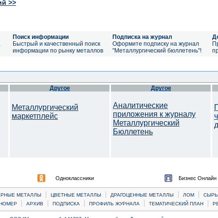
ий >>
Поиск информации
Подписка на журнал
Д
а
Быстрый и качественный поиск
Оформите подписку на журнал
П
информации по рынку металлов
"Металлургический бюллетень"!
п
Другое
Другое
Аналитические
Металлургический
приложения к журналу
маркетплейс
Металлургический
Бюллетень
Одноклассники
Бизнес Онлайн
|
|
|
|
ЕРНЫЕ МЕТАЛЛЫ
ЦВЕТНЫЕ МЕТАЛЛЫ
ДРАГОЦЕННЫЕ МЕТАЛЛЫ
ЛОМ
CЫРЬ
|
|
|
|
|
НОМЕР
АРХИВ
ПОДПИСКА
ПРОФИЛЬ ЖУРНАЛА
ТЕМАТИЧЕСКИЙ ПЛАН
Р