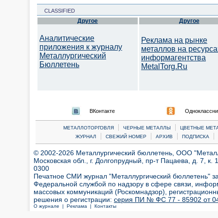
CLASSIFIED
Другое
Другое
Аналитические
Реклама на рынке
приложения к журналу
металлов на ресурса
Металлургический
информагентства
Бюллетень
MetalTorg.Ru
ВКонтакте
Одноклассни
|
|
МЕТАЛЛОТОРГОВЛЯ
ЧЕРНЫЕ МЕТАЛЛЫ
ЦВЕТНЫЕ МЕТ
|
|
|
|
ЖУРНАЛ
СВЕЖИЙ НОМЕР
АРХИВ
ПОДПИСКА
© 2002-2026 Металлургический бюллетень, ООО "Металлт
Московская обл., г. Долгопрудный, пр-т Пацаева, д. 7, к. 1
0300
Печатное СМИ журнал "Металлургический бюллетень" з
Федеральной службой по надзору в сфере связи, инфор
массовых коммуникаций (Роскомнадзор), регистрационн
решения о регистрации:
серия ПИ № ФС 77 - 85902 от 04
О журнале |
Реклама |
Контакты