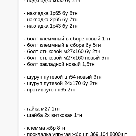
- подкладка кб50 бу 2тн
- накладка 1р65 бу 8тн
- накладка 2р65 бу 7тн
- накладка 1р43 бу 2тн
- болт клеммный в сборе новый 1тн
- болт клеммный в сборе бу 5тн
- болт стыковой м27х160 бу 2тн
- болт стыковой м27х160 новый 5тн
- болт закладной новый 1,5тн
- шуруп путевой цп54 новый 3тн
- шуруп путевой 24х170 бу 2тн
- противоугон п65 2тн
- гайка м27 1тн
- шайба 2х витковая 1тн
- клемма жбр 8тн
- прокладка упругая жбр цп 369.104 8000шт