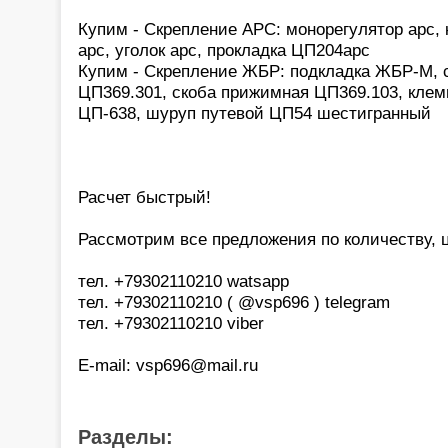
Купим - Скрепление АРС: монорегулятор арс,
арс, уголок арс, прокладка ЦП204арс
Купим - Скрепление ЖБР: подкладка ЖБР-М, с
ЦП369.301, скоба прижимная ЦП369.103, клем
ЦП-638, шуруп путевой ЦП54 шестигранный
Расчет быстрый!
Рассмотрим все предложения по количеству, це
тел. +79302110210 watsapp
тел. +79302110210 ( @vsp696 ) telegram
тел. +79302110210 viber
E-mail: vsp696@mail.ru
Разделы: