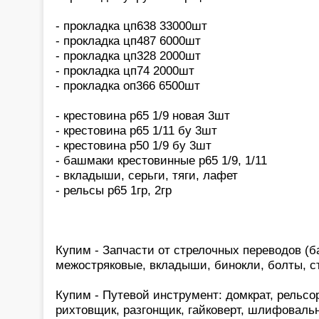
- прокладка цп638 33000шт
- прокладка цп487 6000шт
- прокладка цп328 2000шт
- прокладка цп74 2000шт
- прокладка оп366 6500шт
- крестовина р65 1/9 новая 3шт
- крестовина р65 1/11 бу 3шт
- крестовина р50 1/9 бу 3шт
- башмаки крестовинные р65 1/9, 1/11
- вкладыши, серьги, тяги, лафет
- рельсы р65 1гр, 2гр
Купим - Запчасти от стрелочных переводов (б
межостряковые, вкладыши, бинокли, болты, с
Купим - Путевой инструмент: домкрат, рельсо
рихтовщик, разгонщик, гайковерт, шлифоваль