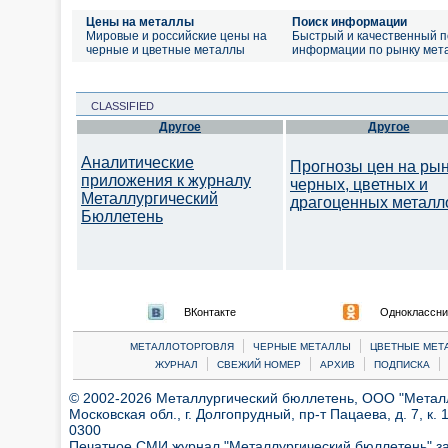
Цены на металлы
Поиск информации
Мировые и российские цены на
Быстрый и качественный п
черные и цветные металлы
информации по рынку мет
CLASSIFIED
Другое
Другое
Аналитические
Прогнозы цен на ры
приложения к журналу
черных, цветных и
Металлургический
драгоценных металл
Бюллетень
ВКонтакте
Одноклассни
|
|
МЕТАЛЛОТОРГОВЛЯ
ЧЕРНЫЕ МЕТАЛЛЫ
ЦВЕТНЫЕ МЕТ
|
|
|
|
ЖУРНАЛ
СВЕЖИЙ НОМЕР
АРХИВ
ПОДПИСКА
© 2002-2026 Металлургический бюллетень, ООО "Металлт
Московская обл., г. Долгопрудный, пр-т Пацаева, д. 7, к. 1
0300
Печатное СМИ журнал "Металлургический бюллетень" з