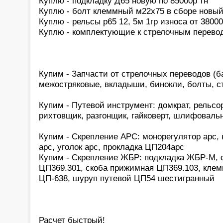
Куплю - подкладку Д65 новую по 85000р тн
Куплю - болт клеммный м22х75 в сборе новый
Куплю - рельсы р65 12, 5м 1гр износа от 38000
Куплю - комплектующие к стрелочным перевод
Купим - Запчасти от стрелочных переводов (б
межостряковые, вкладыши, бинокли, болты, с
Купим - Путевой инструмент: домкрат, рельсо
рихтовщик, разгонщик, гайковерт, шлифоваль
Купим - Скрепление АРС: монорегулятор арс,
арс, уголок арс, прокладка ЦП204арс
Купим - Скрепление ЖБР: подкладка ЖБР-М, с
ЦП369.301, скоба прижимная ЦП369.103, клем
ЦП-638, шуруп путевой ЦП54 шестигранный
Расчет быстрый!