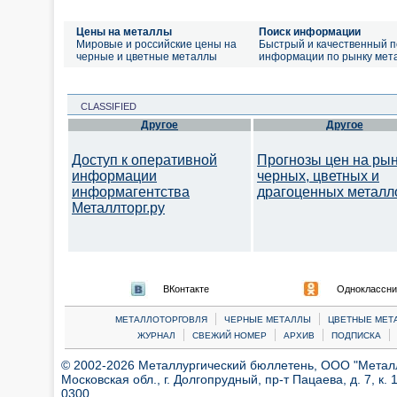
Цены на металлы
Поиск информации
Мировые и российские цены на
Быстрый и качественный п
черные и цветные металлы
информации по рынку мет
CLASSIFIED
Другое
Другое
Доступ к оперативной
Прогнозы цен на ры
информации
черных, цветных и
информагентства
драгоценных металл
Металлторг.ру
ВКонтакте
Одноклассни
|
|
МЕТАЛЛОТОРГОВЛЯ
ЧЕРНЫЕ МЕТАЛЛЫ
ЦВЕТНЫЕ МЕТ
|
|
|
|
ЖУРНАЛ
СВЕЖИЙ НОМЕР
АРХИВ
ПОДПИСКА
© 2002-2026 Металлургический бюллетень, ООО "Металлт
Московская обл., г. Долгопрудный, пр-т Пацаева, д. 7, к. 1
0300