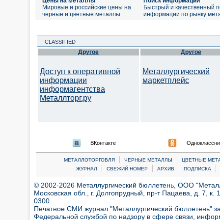
Цены на металлы
Поиск информации
Мировые и российские цены на
Быстрый и качественный п
черные и цветные металлы
информации по рынку мет
CLASSIFIED
Другое
Другое
Доступ к оперативной
Металлургический
информации
маркетплейс
информагентства
Металлторг.ру
ВКонтакте
Одноклассни
|
|
МЕТАЛЛОТОРГОВЛЯ
ЧЕРНЫЕ МЕТАЛЛЫ
ЦВЕТНЫЕ МЕТ
|
|
|
|
ЖУРНАЛ
СВЕЖИЙ НОМЕР
АРХИВ
ПОДПИСКА
© 2002-2026 Металлургический бюллетень, ООО "Металлт
Московская обл., г. Долгопрудный, пр-т Пацаева, д. 7, к. 1
0300
Печатное СМИ журнал "Металлургический бюллетень" з
Федеральной службой по надзору в сфере связи, инфор