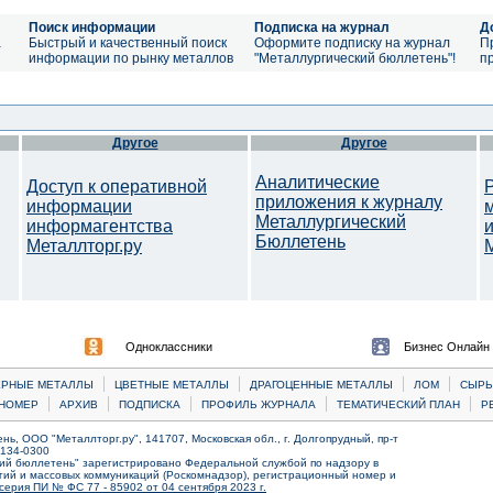
Поиск информации
Подписка на журнал
Д
а
Быстрый и качественный поиск
Оформите подписку на журнал
П
информации по рынку металлов
"Металлургический бюллетень"!
п
Другое
Другое
Аналитические
Доступ к оперативной
приложения к журналу
информации
Металлургический
информагентства
Бюллетень
Металлторг.ру
M
Одноклассники
Бизнес Онлайн
|
|
|
|
ЕРНЫЕ МЕТАЛЛЫ
ЦВЕТНЫЕ МЕТАЛЛЫ
ДРАГОЦЕННЫЕ МЕТАЛЛЫ
ЛОМ
CЫРЬ
|
|
|
|
|
НОМЕР
АРХИВ
ПОДПИСКА
ПРОФИЛЬ ЖУРНАЛА
ТЕМАТИЧЕСКИЙ ПЛАН
Р
ь, ООО "Металлторг.ру", 141707, Московская обл., г. Долгопрудный, пр-т
) 134-0300
ий бюллетень" зарегистрировано Федеральной службой по надзору в
ий и массовых коммуникаций (Роскомнадзор), регистрационный номер и
серия ПИ № ФС 77 - 85902 от 04 сентября 2023 г.