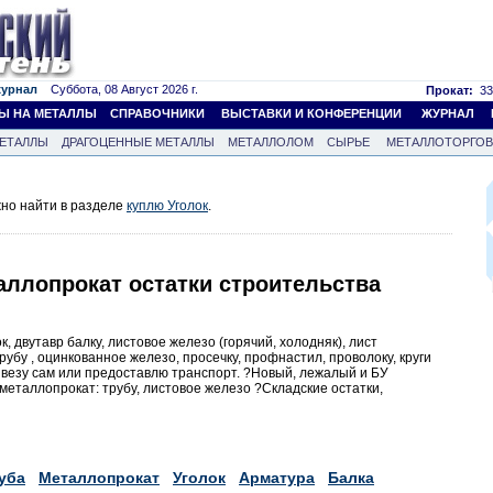
журнал
Суббота, 08 Август 2026 г.
Прокат:
33
Ы НА МЕТАЛЛЫ
СПРАВОЧНИКИ
ВЫСТАВКИ И КОНФЕРЕНЦИИ
ЖУРНАЛ
ЕТАЛЛЫ
ДРАГОЦЕННЫЕ МЕТАЛЛЫ
МЕТАЛЛОЛОМ
СЫРЬЕ
МЕТАЛЛОТОРГО
жно найти в разделе
куплю Уголок
.
аллопрокат остатки строительства
к, двутавр балку, листовое железо (горячий, холодняк), лист
убу , оцинкованное железо, просечку, профнастил, проволоку, круги
везу сам или предоставлю транспорт. ?Новый, лежалый и БУ
еталлопрокат: трубу, листовое железо ?Складские остатки,
уба
Металлопрокат
Уголок
Арматура
Балка