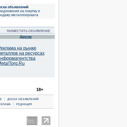
оска объявлений
редложения на покупку и
родажу металлопроката
РАЗМЕСТИТЬ ОБЪЯВЛЕНИЕ
Другое
Реклама на рынке
металлов на ресурсах
информагентства
etalTorg.Ru
18+
|
Е
ДОСКА ОБЪЯВЛЕНИЙ
|
ЕКЛАМА
РЕДАКЦИЯ