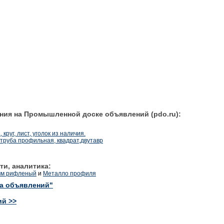
ния на Промышленной доске объявлений (pdo.ru):
круг, лист, уголок из наличия.
к, труба профильная, квадрат,двутавр
ти, аналитика:
2мм рифленый
и
Металло профиля
ка объявлений"
ий >>