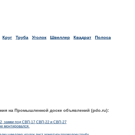
Круг
Труба
Уголок
Швеллер
Квадрат
Полоса
ния на Промышленной доске объявлений (pdo.ru):
22, замки под СВП-17,СВП-22 и СВП-27
 не монтировался.
лку,швеллер,уголок,лист,арматуру,проволоку,трубу.,