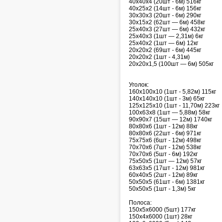
40х40х4 (20шт - 6м) 516кг
40х25х2 (14шт - 6м) 156кг
30х30х3 (20шт - 6м) 290кг
30х15х2 (62шт — 6м) 458кг
25х40х3 (27шт — 6м) 432кг
25х40х3 (1шт — 2,31м) 6кг
25х40х2 (1шт — 6м) 12кг
20х20х2 (69шт - 6м) 445кг
20х20х2 (1шт - 4,31м)
20х20х1,5 (100шт — 6м) 505кг
Уголок:
160х100х10 (1шт - 5,82м) 115кг
140х140х10 (1шт - 3м) 65кг
125х125х10 (1шт - 11,70м) 223кг
100х63х8 (1шт — 5,88м) 58кг
90х90х7 (15шт — 12м) 1740кг
80х80х6 (1шт - 12м) 88кг
80х80х6 (22шт - 6м) 971кг
75х75х6 (6шт - 12м) 498кг
70х70х6 (7шт - 12м) 538кг
70х70х6 (5шт - 6м) 192кг
75х50х5 (1шт — 12м) 57кг
63х63х5 (17шт - 12м) 981кг
60х40х5 (2шт - 12м) 89кг
50х50х5 (61шт - 6м) 1381кг
50х50х5 (1шт - 1,3м) 5кг
Полоса:
150х5х6000 (5шт) 177кг
150х4х6000 (1шт) 28кг