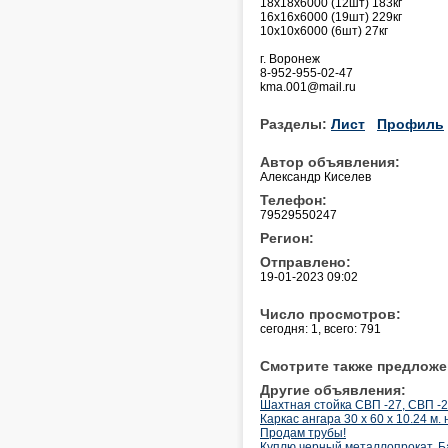
18х18х6000 (12шт) 183кг
16х16х6000 (19шт) 229кг
10х10х6000 (6шт) 27кг
г. Воронеж
8-952-955-02-47
kma.001@mail.ru
Разделы:
Лист
Профиль
Автор объявления:
Александр Киселев
Телефон:
79529550247
Регион:
Отправлено:
19-01-2023 09:02
Число просмотров:
сегодня: 1, всего: 791
Смотрите также предложе
Другие объявления:
Шахтная стойка СВП -27, СВП -
Каркас ангара 30 х 60 х 10.24 м.
Продам трубы!
Куплю черный металлопрокат. Ба