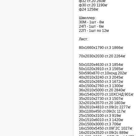
ф32 ст.20 260кг
ф30 ст.20 1190кг
ф24 1258кг
Швеллер:
30М - 1шт - 8м
24П - 1шт - 6м
22П - 1шт по 12м
Лист:
80х1660х1790 ст.3 1866кг
70х2030х2030 ст.20 2264кг
50х1020х4630 ст.3 1854кг
50х1020х3910 ст.3 1565кг
50х590х870 ст.10хснд 202кг
40х2010х3240 ст.3 2045кг
40х2010х2650 ст.3 1672кг
40х1500х2760 ст.3 1300кг
36х2010х5000 ст.20 2840кг
36х1540х2070 ст.10ХСНД 901кг
35х2010х2730 ст.3 1507кг
32х2010х3570 ст.20 1803кг
30х2010х4810 ст.09г2с 2277кг
30х1100х450 ст.09г2с 117кг
25х1500х3100 ст.3 919кг
20х1510х6010 ст.3 1420кг
20х1500х3000 ст.3 706кг
16х1500х5450 ст.09Г2С 1027кг
16х2010х3520 ст.09г2с 889кг