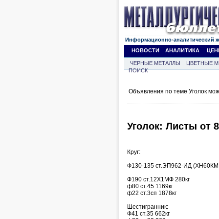
Информационно-аналитический 
НОВОСТИ
АНАЛИТИКА
ЦЕН
ЧЕРНЫЕ МЕТАЛЛЫ
ЦВЕТНЫЕ М
ПОИСК
Объявления по теме Уголок мо
Уголок: Листы от 
Круг:
Ф130-135 ст.ЭП962-ИД (ХН60КМЮ
Ф190 ст.12Х1МФ 280кг
ф80 ст.45 1169кг
ф22 ст.3сп 1878кг
Шестигранник:
Ф41 ст.35 662кг