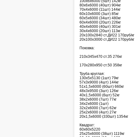
100х6х6000 (5шт) 142кг
80х6х6000 (40шт) 904кг
70х4х6000 (11шт) 144кг
60х10х6000 (3шт) 85кг
60х5х6000 (34шт) 480кг
60х4х6000 (20шт) 226кг
40х4х6000 (40шт) 301кг
30х4х6000 (20шт) 113кг
20х100х2840 ст.ДИ22 170руб/кг
20х100х3000 ст.ДИ22 170руб/кг
Поковка:
210х345х470 ст.35 276кг
170х280х950 ст.50 358кг
Труба круглая:
130х5х5130 (1шт) 79кг
57х3х9000 (4шт) 144кг
51х1,5х6000 (60шт) 660кг
48х3х9500 (3шт) 126кг
40х1,5х6000 (6шт) 52кг
38х2х6000 (7шт) 77кг
34х2х6000 (1шт)
32х2х6000 (7шт) 62кг
25х2х6000 (4шт) 27кг
20х1,5х6000 (330шт) 1354кг
Квадрат:
60х60х5220
25х25х6000 (38шт) 1119кг