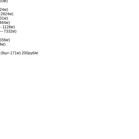
20кг)
24кг)
-2824кг)
01кг)
464кг)
- 1128кг)
— 7332кг)
556кг)
4кг)
(9шт-171кг) 200руб/кг