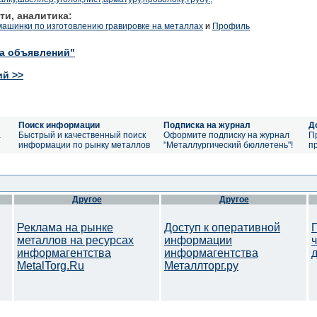
ти, аналитика:
машинки по изготовлению гравировке на металлах
и
Профиль
ка объявлений"
ий >>
Поиск информации
Подписка на журнал
Д
а
Быстрый и качественный поиск
Оформите подписку на журнал
П
информации по рынку металлов
"Металлургический бюллетень"!
п
Другое
Другое
Реклама на рынке
Доступ к оперативной
металлов на ресурсах
информации
информагентства
информагентства
MetalTorg.Ru
Металлторг.ру