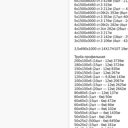
6х1500х6000 ст.3 424кг (5шт - 21
6х1500х4460 ст.3 315кг
6х1500х3000 ст.3 212кг (2шт — 4
5х1500х6000 ст.09г2с 353кг (8шт
5х1500х6000 ст.3 353кг (17шт-60
5х1500х3000 ст.3 176кг (14шт - 2
4х1500х6000 ст.09г2с 282кг (4шт 
4х1500х6000 ст.3сп 282кг (26шт 
4х1500х4600 ст.3 217кг
4х1500х3000 ст.3 142кг (18шт - 2
3х1500х3000 ст.3 106кг (4шт - 42
3,5х690х1000 ст.14Х17Н10Т 19кг 
Труба профильная:
200х100х5 (14шт - 12м) 3739кг
180х100х5 (15шт - 12м) 3724кг
150х150х8 (2шт - 12м) 835кг
150х150х5 (1шт - 12м) 267кг
120х120х6 (1шт — 6,82м) 143кг
100х100х6 (10шт - 12м) 2067кг
100х100х5 (15шт — 12м) 2625кг
100х100х4 (20шт — 12м) 2842кг
80х80х5 (1шт — 12м) 137кг
80х40х5 (1шт - 6м) 50кг
60х60х3 (15шт - 6м) 472кг
60х40х4 (2шт — 6м) 66кг
60х40х3 (4шт — 6м) 102кг
50х50х4 (43шт — 6м) 1435кг
50х50х3 (1шт - 6м) 26кг
50х25х2 (500шт - 6м) 6450кг
50х20х2 (15шт - 6м) 181кг