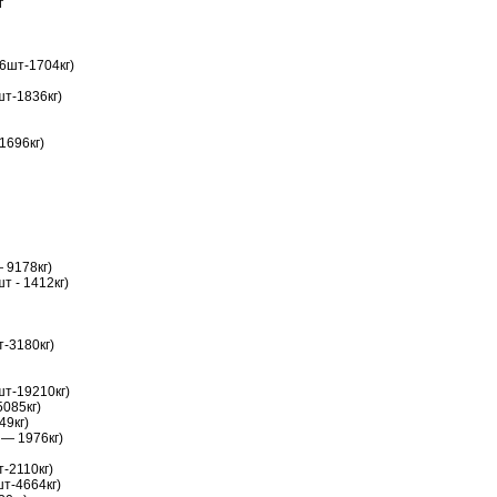
г
6шт-1704кг)
шт-1836кг)
1696кг)
 9178кг)
т - 1412кг)
т-3180кг)
шт-19210кг)
5085кг)
49кг)
 — 1976кг)
-2110кг)
шт-4664кг)