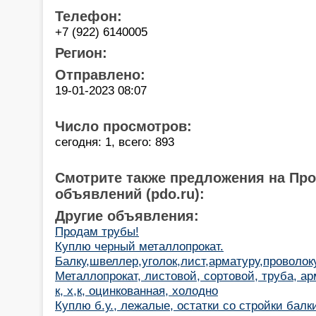
Телефон:
+7 (922) 6140005
Регион:
Отправлено:
19-01-2023 08:07
Число просмотров:
сегодня: 1, всего: 893
Смотрите также предложения на Пр
объявлений (pdo.ru):
Другие объявления:
Продам трубы!
Куплю черный металлопрокат.
Балку,швеллер,уголок,лист,арматуру,проволоку
Металлопрокат, листовой, сортовой, труба, ар
к, х,к, оцинкованная, холодно
Куплю б.у., лежалые, остатки со стройки балк