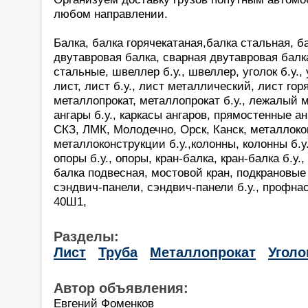
любом направлении.
Балка, балка горячекатаная,балка стальная, ба
двутавровая балка, сварная двутавровая балк
стальные, швеллер б.у., швеллер, уголок б.у.,
лист, лист б.у., лист металлический, лист гор
металлопрокат, металлопрокат б.у., лежалый м
ангары б.у., каркасы ангаров, прямостенные а
СКЗ, ЛМК, Молодечно, Орск, Канск, металлоко
металлоконструкции б.у.,колонны, колонны б.у.,
опоры б.у., опоры, кран-балка, кран-балка б.у.,
балка подвесная, мостовой кран, подкрановые 
сэндвич-панели, сэндвич-панели б.у., профнас
40Ш1,
Разделы:
Лист
Труба
Металлопрокат
Уголо
Автор объявления:
Евгений Фоменков